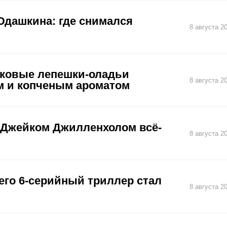
Юдашкина: где снимался
8 августа 2
чковые лепешки-оладьи
8 августа 2
м и копченым ароматом
с Джейком Джилленхолом всё-
8 августа 2
его 6-серийный триллер стал
8 августа 2