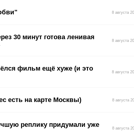
юбви"
8 августа 2
ерез 30 минут готова ленивая
8 августа 2
шёлся фильм ещё хуже (и это
8 августа 2
ес есть на карте Москвы)
8 августа 2
лучшую реплику придумали уже
8 августа 2