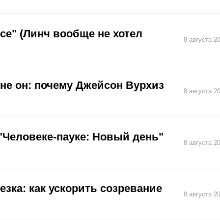
се" (Линч вообще не хотел
8 августа 2
не он: почему Джейсон Вурхиз
8 августа 2
"Человеке-пауке: Новый день"
8 августа 2
зка: как ускорить созревание
8 августа 2