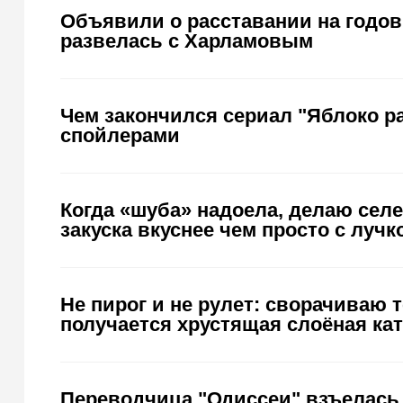
Объявили о расставании на годов
развелась с Харламовым
Чем закончился сериал "Яблоко р
спойлерами
Когда «шуба» надоела, делаю сел
закуска вкуснее чем просто с лучк
Не пирог и не рулет: сворачиваю 
получается хрустящая слоёная ка
Переводчица "Одиссеи" взъелась