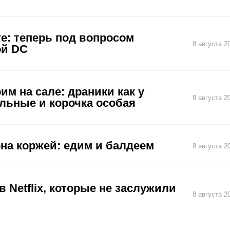
е: теперь под вопросом
8 августа 2
ой DC
им на сале: драники как у
8 августа 2
льные и корочка особая
на коржей: едим и балдеем
8 августа 2
 Netflix, которые не заслужили
8 августа 2