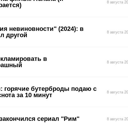
8 августа 2
рается)
я невиновности" (2024): в
8 августа 2
л другой
екламировать в
8 августа 2
трашный
м: горячие бутерброды подаю с
8 августа 2
нота за 10 минут
 закончился сериал "Рим"
8 августа 2