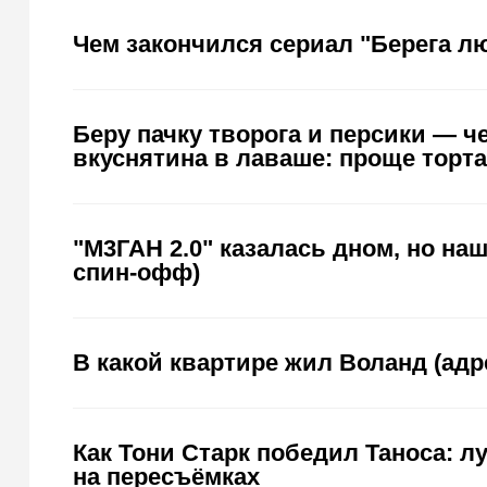
Чем закончился сериал "Берега л
Беру пачку творога и персики — ч
вкуснятина в лаваше: проще торта
"М3ГАН 2.0" казалась дном, но на
спин-офф)
В какой квартире жил Воланд (адр
Как Тони Старк победил Таноса: 
на пересъёмках