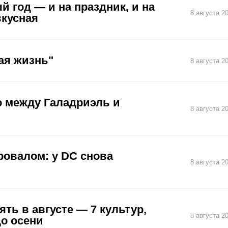
й год — и на праздник, и на
8 августа 2
вкусная
ая жизнь"
8 августа 2
о между Галадриэль и
8 августа 2
ровалом: у DC снова
8 августа 2
ть в августе — 7 культур,
8 августа 2
до осени