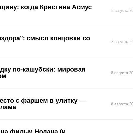
щину: когда Кристина Асмус
8 августа 2
аздора": смысл концовки со
8 августа 2
едку по-кашубски: мировая
8 августа 2
ом
тесто с фаршем в улитку —
8 августа 2
тлама
 на фильм Нолана (и