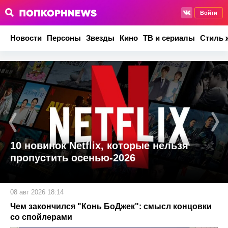
Войти
Новости
Персоны
Звезды
Кино
ТВ и сериалы
Стиль 
10 новинок Netflix, которые нельзя
пропустить осенью-2026
08 авг 2026 18:14
Чем закончился "Конь БоДжек": смысл концовки
со спойлерами