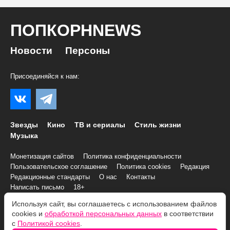
ПОПКОРНNEWS
Новости
Персоны
Присоединяйся к нам:
Звезды
Кино
ТВ и сериалы
Стиль жизни
Музыка
Монетизация сайтов
Политика конфиденциальности
Пользовательское соглашение
Политика cookies
Редакция
Редакционные стандарты
О нас
Контакты
Написать письмо
18+
Используя сайт, вы соглашаетесь с использованием файлов
© 2007–2026 Все права и материалы принадлежат
cookies и
обработкой персональных данных
в соответствии
«ПОПКОРНNEWS»
с
Политикой cookies
.