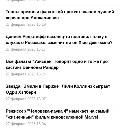
Тонны орехов и фанатский протест спасли лучший
сериал про Апокалипсис
27 февраля 2026 15:19
Дэниел Рэдклифф наконец-то поставил точку в
слухах о Росомахе: заменит ли он Хью Джекмана?
27 февраля 2026 15:17
Все фанаты "Уэнздей" говорят одно и то же про
кастинг Вайноны Райдер
27 февраля 2026 15:14
Звезда "Эмили в Париже" Лили Коллинз сыграет
Одри Хэпберн
27 февраля 2026 15:07
Режиссёр "Человека‑паука 4" намекает на самый
"жизненный" фильм киновселенной Marvel
27 февраля 2026 15:04