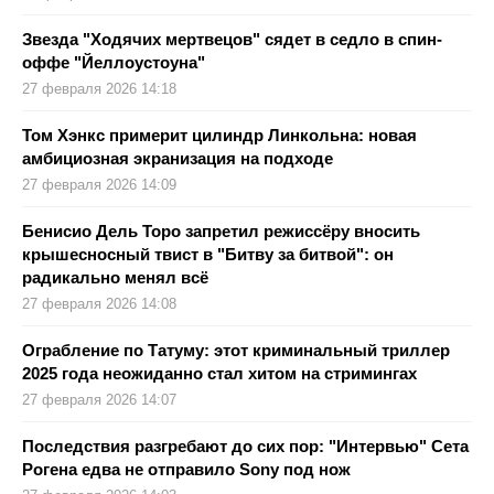
Звезда "Ходячих мертвецов" сядет в седло в спин-
оффе "Йеллоустоуна"
27 февраля 2026 14:18
Том Хэнкс примерит цилиндр Линкольна: новая
амбициозная экранизация на подходе
27 февраля 2026 14:09
Бенисио Дель Торо запретил режиссёру вносить
крышесносный твист в "Битву за битвой": он
радикально менял всё
27 февраля 2026 14:08
Ограбление по Татуму: этот криминальный триллер
2025 года неожиданно стал хитом на стримингах
27 февраля 2026 14:07
Последствия разгребают до сих пор: "Интервью" Сета
Рогена едва не отправило Sony под нож