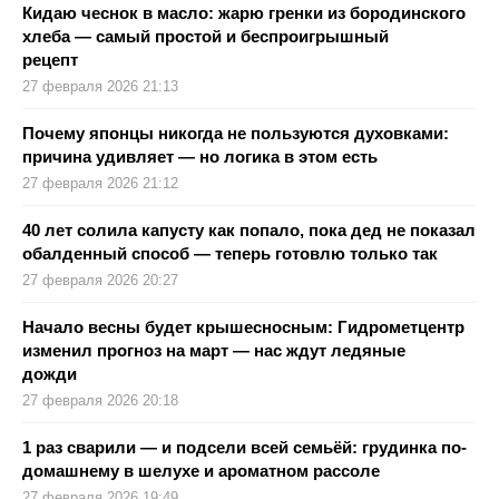
Кидаю чеснок в масло: жарю гренки из бородинского
хлеба — самый простой и беспроигрышный
рецепт
27 февраля 2026 21:13
Почему японцы никогда не пользуются духовками:
причина удивляет — но логика в этом есть
27 февраля 2026 21:12
40 лет солила капусту как попало, пока дед не показал
обалденный способ — теперь готовлю только так
27 февраля 2026 20:27
Начало весны будет крышесносным: Гидрометцентр
изменил прогноз на март — нас ждут ледяные
дожди
27 февраля 2026 20:18
1 раз сварили — и подсели всей семьёй: грудинка по-
домашнему в шелухе и ароматном рассоле
27 февраля 2026 19:49