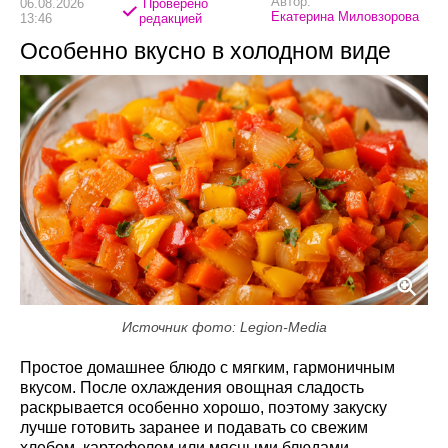
Автор:
06.08.2026
Проверено
Екатерина Миловзорова
13:46
редакцией
Особенно вкусно в холодном виде
Источник фото: Legion-Media
Простое домашнее блюдо с мягким, гармоничным
вкусом. После охлаждения овощная сладость
раскрывается особенно хорошо, поэтому закуску
лучше готовить заранее и подавать со свежим
хлебом, картофелем или мясными блюдами.