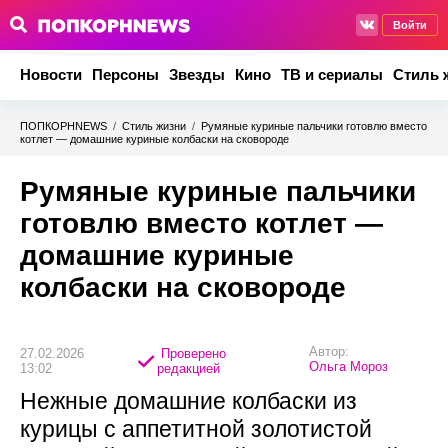
Войти
Новости
Персоны
Звезды
Кино
ТВ и сериалы
Стиль 
ПОПКОРНNEWS
/
Стиль жизни
/
Румяные куриные пальчики готовлю вместо
котлет — домашние куриные колбаски на сковороде
Румяные куриные пальчики
готовлю вместо котлет —
домашние куриные
колбаски на сковороде
Автор:
27.02.2026
Проверено
Ольга Мороз
13:02
редакцией
Нежные домашние колбаски из
курицы с аппетитной золотистой