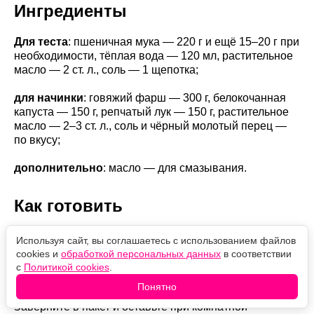
Ингредиенты
Для теста
: пшеничная мука — 220 г и ещё 15–20 г при
необходимости, тёплая вода — 120 мл, растительное
масло — 2 ст. л., соль — 1 щепотка;
для начинки
: говяжий фарш — 300 г, белокочанная
капуста — 150 г, репчатый лук — 150 г, растительное
масло — 2–3 ст. л., соль и чёрный молотый перец —
по вкусу;
дополнительно
: масло — для смазывания.
Как готовить
Просейте в миску муку и смешайте с солью. Влейте
Используя сайт, вы соглашаетесь с использованием файлов
тёплую воду и растительное масло. Замешивайте
cookies и
обработкой персональных данных
в соответствии
тесто сначала в миске, затем на столе. Оно должно
с
Политикой cookies
.
стать гладким и упругим.
Понятно
Заверните в пакет и оставьте при комнатной