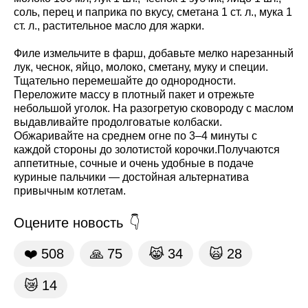
соль, перец и паприка по вкусу, сметана 1 ст. л., мука 1
ст. л., растительное масло для жарки.
Филе измельчите в фарш, добавьте мелко нарезанный
лук, чеснок, яйцо, молоко, сметану, муку и специи.
Тщательно перемешайте до однородности.
Переложите массу в плотный пакет и отрежьте
небольшой уголок. На разогретую сковороду с маслом
выдавливайте продолговатые колбаски.
Обжаривайте на среднем огне по 3–4 минуты с
каждой стороны до золотистой корочки.Получаются
аппетитные, сочные и очень удобные в подаче
куриные пальчики — достойная альтернатива
привычным котлетам.
Оцените новость
❤️
508
🙏
75
😹
34
🙀
28
😿
14