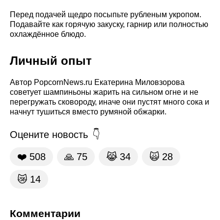
Перед подачей щедро посыпьте рубленым укропом.
Подавайте как горячую закуску, гарнир или полностью
охлаждённое блюдо.
Личный опыт
Автор PopcornNews.ru Екатерина Миловзорова
советует шампиньоны жарить на сильном огне и не
перегружать сковороду, иначе они пустят много сока и
начнут тушиться вместо румяной обжарки.
Оцените новость
❤️
508
🙏
75
😹
34
🙀
28
😿
14
Комментарии