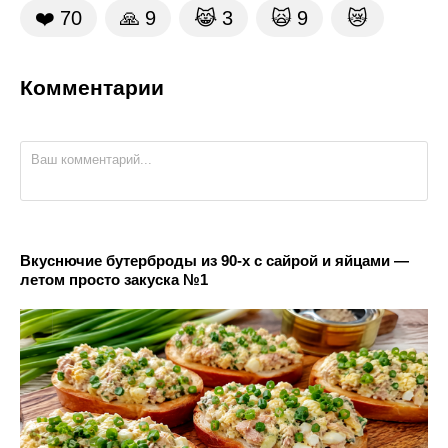
❤️
70
🙏
9
😹
3
🙀
9
😿
Комментарии
Вкуснючие бутерброды из 90-х с сайрой и яйцами —
летом просто закуска №1