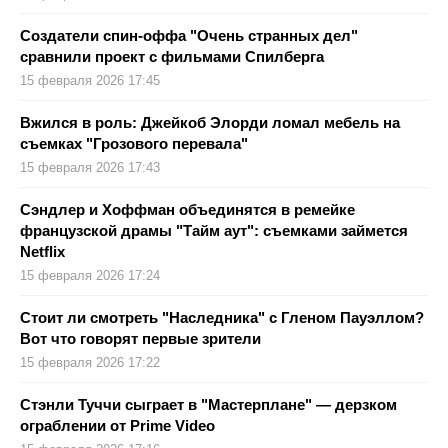
Создатели спин-оффа "Очень странных дел"
сравнили проект с фильмами Спилберга
15 февраля 2026 17:45
Вжился в роль: Джейкоб Элорди ломал мебель на
съемках "Грозового перевала"
15 февраля 2026 17:43
Сэндлер и Хоффман объединятся в ремейке
французской драмы "Тайм аут": съемками займется
Netflix
15 февраля 2026 17:24
Стоит ли смотреть "Наследника" с Гленом Пауэллом?
Вот что говорят первые зрители
15 февраля 2026 17:22
Стэнли Туччи сыграет в "Мастерплане" — дерзком
ограблении от Prime Video