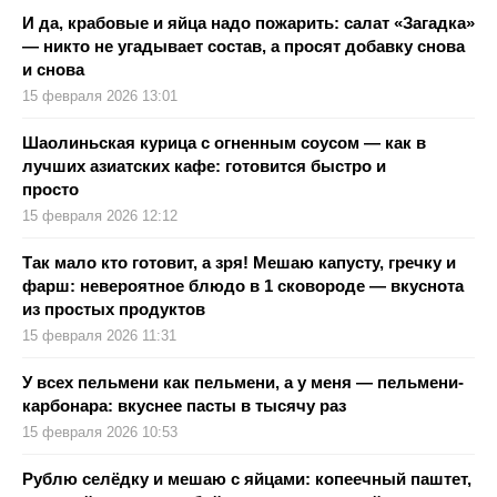
И да, крабовые и яйца надо пожарить: салат «Загадка»
— никто не угадывает состав, а просят добавку снова
и снова
15 февраля 2026 13:01
Шаолиньская курица с огненным соусом — как в
лучших азиатских кафе: готовится быстро и
просто
15 февраля 2026 12:12
Так мало кто готовит, а зря! Мешаю капусту, гречку и
фарш: невероятное блюдо в 1 сковороде — вкуснота
из простых продуктов
15 февраля 2026 11:31
У всех пельмени как пельмени, а у меня — пельмени-
карбонара: вкуснее пасты в тысячу раз
15 февраля 2026 10:53
Рублю селёдку и мешаю с яйцами: копеечный паштет,