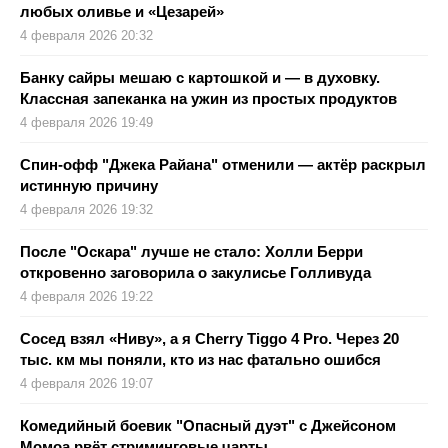
любых оливье и «Цезарей»
4 февраля 2026 20:32
Банку сайры мешаю с картошкой и — в духовку.
Классная запеканка на ужин из простых продуктов
4 февраля 2026 19:49
Спин-офф "Джека Райана" отменили — актёр раскрыл
истинную причину
4 февраля 2026 19:32
После "Оскара" лучше не стало: Холли Берри
откровенно заговорила о закулисье Голливуда
4 февраля 2026 19:22
Сосед взял «Ниву», а я Cherry Tiggo 4 Pro. Через 20
тыс. км мы поняли, кто из нас фатально ошибся
4 февраля 2026 19:07
Комедийный боевик "Опасный дуэт" с Джейсоном
Момоа рвёт стриминговые чарты