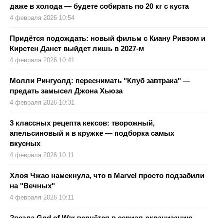
даже в холода — будете собирать по 20 кг с куста
4 февраля 2026 10:54
Придётся подождать: новый фильм с Киану Ривзом и
Кирстен Данст выйдет лишь в 2027-м
4 февраля 2026 10:41
Молли Рингуолд: переснимать "Клуб завтрака" —
предать замысел Джона Хьюза
4 февраля 2026 10:31
3 классных рецепта кексов: творожный,
апельсиновый и в кружке — подборка самых
вкусных
4 февраля 2026 10:11
Хлоя Чжао намекнула, что в Marvel просто подзабили
на "Вечных"
4 февраля 2026 10:11
Звезда God of War вернётся в сериал-экранизацию —