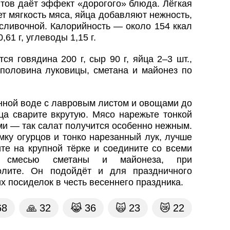
тов даёт эффект «дорогого» блюда. Лёгкая
т мягкость мяса, яйца добавляют нежность,
 сливочной. Калорийность — около 154 ккал
0,61 г, углеводы 1,15 г.
я говядина 200 г, сыр 90 г, яйца 2–3 шт.,
 половина луковицы, сметана и майонез по
нной воде с лавровым листом и овощами до
йца сварите вкрутую. Мясо нарежьте тонкой
ми — так салат получится особенно нежным.
мку огурцов и тонко нарезанный лук, лучше
те на крупной тёрке и соедините со всеми
те смесью сметаны и майонеза, при
олите. Он подойдёт и для праздничного
х посиделок в честь весеннего праздника.
68
🙏
32
😹
36
🙀
23
😿
22