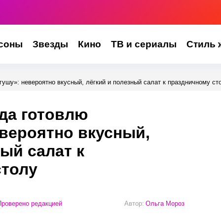
соны
Звезды
Кино
ТВ и сериалы
Стиль 
гушу»: невероятно вкусный, лёгкий и полезный салат к праздничному ст
гда готовлю
вероятно вкусный,
ный салат к
столу
роверено редакцией
Автор:
Ольга Мороз