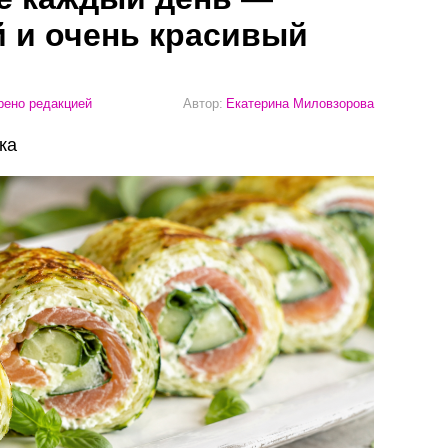
 и очень красивый
ено редакцией
Автор:
Екатерина Миловзорова
ка