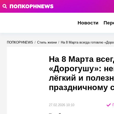
Новости
Пер
ПОПКОРНNEWS
/
Стиль жизни
/
На 8 Марта всегда готовлю «Доро
На 8 Марта все
«Дорогушу»: не
лёгкий и полез
праздничному 
27.02.2026 10:10
П