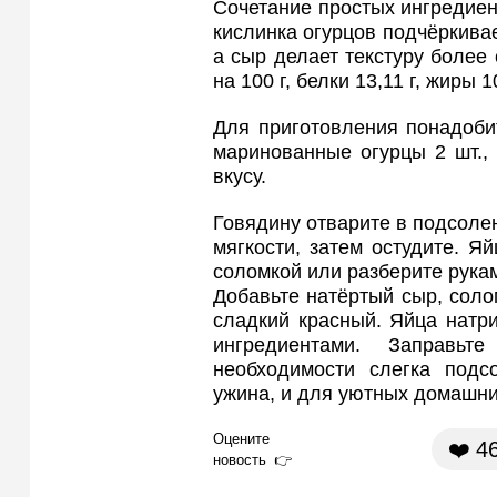
Сочетание простых ингредиен
кислинка огурцов подчёркивае
а сыр делает текстуру более
на 100 г, белки 13,11 г, жиры 1
Для приготовления понадобитс
маринованные огурцы 2 шт.,
вкусу.
Говядину отварите в подсоле
мягкости, затем остудите. Я
соломкой или разберите рука
Добавьте натёртый сыр, соло
сладкий красный. Яйца натри
ингредиентами. Заправь
необходимости слегка подс
ужина, и для уютных домашни
Оцените
❤️
4
новость