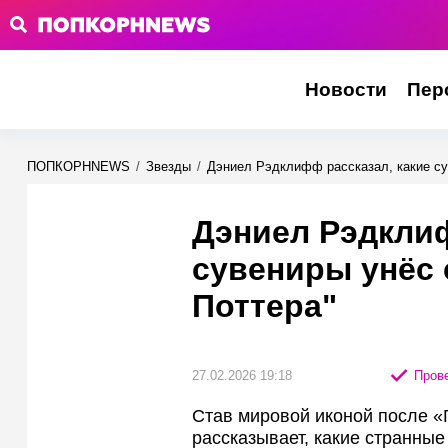
Новости
Пер
ПОПКОРНNEWS
/
Звезды
/
Дэниел Рэдклифф рассказал, какие су
Дэниел Рэдклиф
сувениры унёс 
Поттера"
27.02.2026 19:18
Прове
Став мировой иконой после 
рассказывает, какие странные