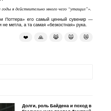
и годы я действительно много чего “утащил”
».
ри Поттера» его самый ценный сувенир —
 не метла, а та самая «безкостная» рука.
❤️
🙏
😹
🙀
😿
Долги, роль Байдена и поход в