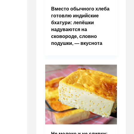
Вместо обычного хлеба
готовлю индийские
бхатури: лепёшки
надуваются на
сковороде, словно
подушки, — вкуснота
Не молоко и не сливки: