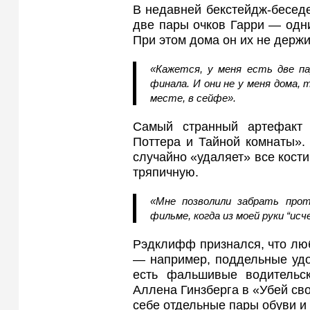
В недавней бекстейдж-беседе
две пары очков Гарри — одни
При этом дома он их не держи
«Кажется, у меня есть две па
финала. И они не у меня дома,
месте, в сейфе».
Самый странный артефакт
Поттера и Тайной комнаты». 
случайно «удаляет» все кости
тряпичную.
«Мне позволили забрать прот
фильме, когда из моей руки “ис
Рэдклифф признался, что люб
— например, поддельные удо
есть фальшивые водительс
Аллена Гинзберга в «Убей св
себе отдельные пары обуви и