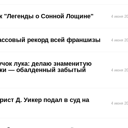
к "Легенды о Сонной Лощине"
4 июня 20
кассовый рекорд всей франшизы
4 июня 20
учок лука: делаю знаменитую
енки — обалденный забытый
4 июня 20
ист Д. Уикер подал в суд на
4 июня 20