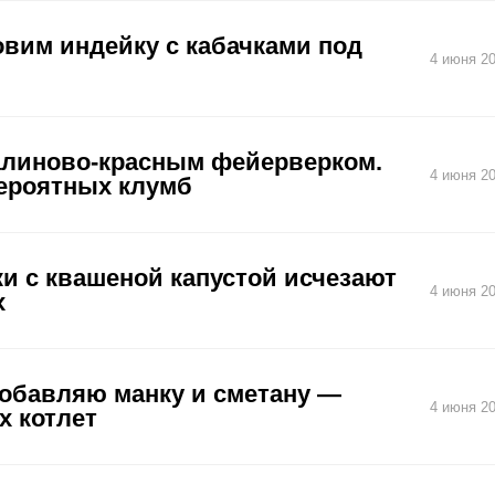
овим индейку с кабачками под
4 июня 20
алиново-красным фейерверком.
4 июня 20
вероятных клумб
и с квашеной капустой исчезают
4 июня 20
х
добавляю манку и сметану —
4 июня 20
х котлет