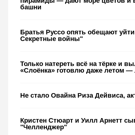
пирамиды — дают море цветов и 
башни
Братья Руссо опять обещают уйти:
Секретные войны"
Только натереть всё на тёрке и в
«Слоёнка» готовлю даже летом — 
Не стало Овайна Риза Дейвиса, ак
Кристен Стюарт и Уилл Арнетт сы
"Челленджер"