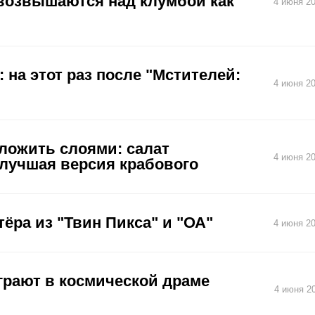
возвышаются над клумбой как
4 июня 20
 на этот раз после "Мстителей:
4 июня 20
ыложить слоями: салат
4 июня 20
лучшая версия крабового
тёра из "Твин Пикса" и "ОА"
4 июня 20
грают в космической драме
4 июня 20