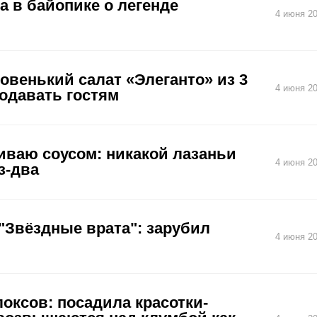
а в байопике о легенде
4 июня 20
новенький салат «Элеганто» из 3
4 июня 20
одавать гостям
иваю соусом: никакой лазаньи
4 июня 20
з-два
"Звёздные врата": зарубил
4 июня 20
оксов: посадила красотки-