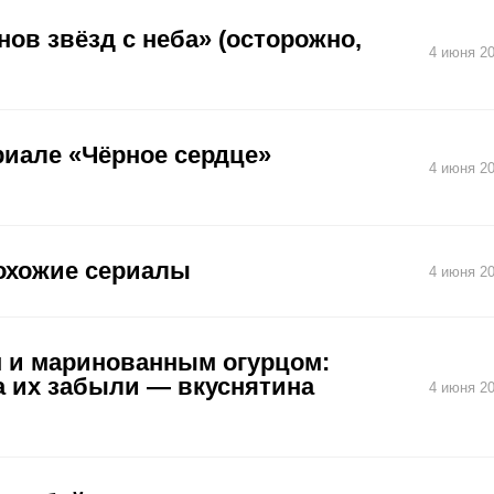
ов звёзд с неба» (осторожно,
4 июня 20
риале «Чёрное сердце»
4 июня 20
похожие сериалы
4 июня 20
м и маринованным огурцом:
 а их забыли — вкуснятина
4 июня 20