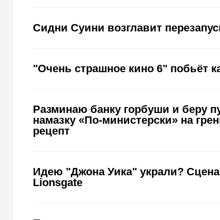
Сидни Суини возглавит перезапус
"Очень страшное кино 6" побьёт 
Разминаю банку горбуши и беру п
намазку «По-министерски» на гр
рецепт
Идею "Джона Уика" украли? Сценар
Lionsgate