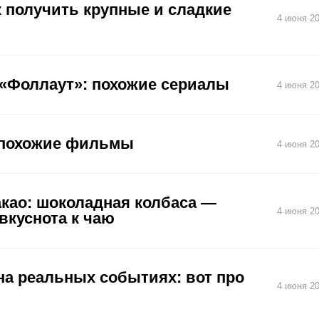
 получить крупные и сладкие
4 июня 20
 «Фоллаут»: похожие сериалы
4 июня 20
: похожие фильмы
4 июня 20
акао: шоколадная колбаса —
4 июня 20
вкуснота к чаю
на реальных событиях: вот про
4 июня 20