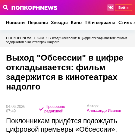
Войти
Новости
Персоны
Звезды
Кино
ТВ и сериалы
Стиль 
ПОПКОРНNEWS
/
Кино
/
Выход "Обсессии" в цифре откладывается: фильм
задержится в кинотеатрах надолго
Выход "Обсессии" в цифре
откладывается: фильм
задержится в кинотеатрах
надолго
Автор:
04.06.2026
Проверено
Александр Иванов
07:49
редакцией
Поклонникам придётся подождать
цифровой премьеры «Обсессии»: