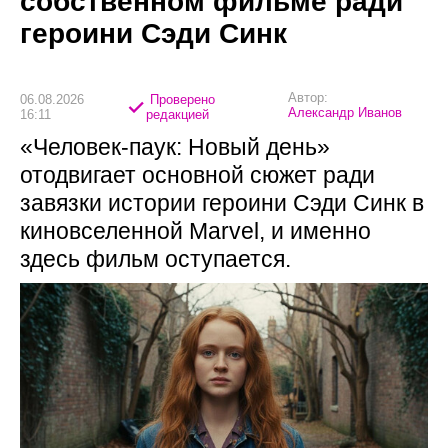
собственном фильме ради
героини Сэди Синк
Автор:
06.08.2026
Проверено
Александр Иванов
16:11
редакцией
«Человек-паук: Новый день»
отодвигает основной сюжет ради
завязки истории героини Сэди Синк в
киновселенной Marvel, и именно
здесь фильм оступается.