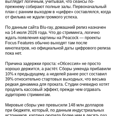
выглядит логичным, учитывая, что сеансы по-
прежнему собирают полные залы. Первоначальный
план с ранним выходом в «цифре» составлялся, когда
от фильма не ждали громкого успеха.
По данным сайта Blu-ray, домашний релиз назначен
на 14 июля 2026 года. Что до стриминга, логично
ждать появления картины на Peacock — проекты
Focus Features обычно выходят там после
кинотеатров, но официальной даты цифрового релиза
пока нет.
Причина задержки проста: «Обсессия» не просто
хорошо держится, а растёт. Сборы уикенда прибавили
10% к предыдущему, а неделей ранее рост составил
39% относительно стартовых выходных, что весьма
редкая динамика для проката. Студии очевидно хотят
продлить кассовый эффект, прежде чем отдавать
аудиторию стримингам.
Мировые сборы уже превысили 148 млн долларов
при бюджете, который, по данным индустриальных
источников, картина окупила более чем в десять раз.