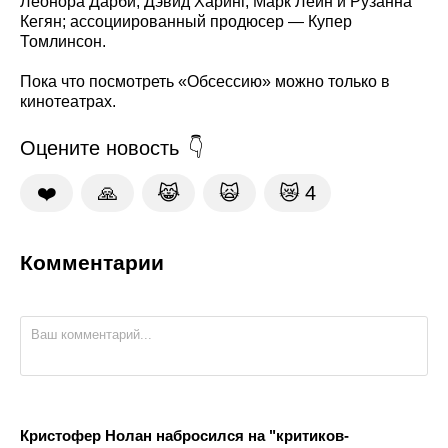
Леонора Дарби, Дэвид Харинг, Марк Лейн и Рузанна
Кегян; ассоциированный продюсер — Купер
Томлинсон.
Пока что посмотреть «Обсессию» можно только в
кинотеатрах.
Оцените новость
❤️
🙏
😹
🙀
😿
4
Комментарии
Кристофер Нолан набросился на "критиков-