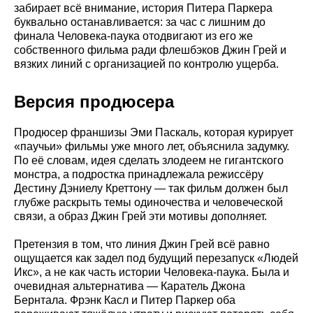
забирает всё внимание, история Питера Паркера
буквально останавливается: за час с лишним до
финала Человека-паука отодвигают из его же
собственного фильма ради флешбэков Джин Грей и
вязких линий с организацией по контролю ущерба.
Версия продюсера
Продюсер франшизы Эми Паскаль, которая курирует
«паучьи» фильмы уже много лет, объяснила задумку.
По её словам, идея сделать злодеем не гигантского
монстра, а подростка принадлежала режиссёру
Дестину Дэниелу Креттону — так фильм должен был
глубже раскрыть темы одиночества и человеческой
связи, а образ Джин Грей эти мотивы дополняет.
Претензия в том, что линия Джин Грей всё равно
ощущается как задел под будущий перезапуск «Людей
Икс», а не как часть истории Человека-паука. Была и
очевидная альтернатива — Каратель Джона
Бернтала. Фрэнк Касл и Питер Паркер оба