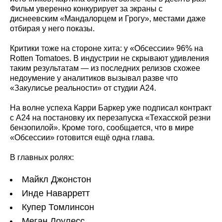
Фильм уверенно конкурирует за экраны с
диснеевским «Мандалорцем и Грогу», местами даже
отбирая у него показы.
Критики тоже на стороне хита: у «Обсессии» 96% на
Rotten Tomatoes. В индустрии не скрывают удивления
таким результатам — из последних релизов схожее
недоумение у аналитиков вызывал разве что
«Закулисье реальности» от студии A24.
На волне успеха Карри Баркер уже подписал контракт
с A24 на постановку их перезапуска «Техасской резни
бензопилой». Кроме того, сообщается, что в мире
«Обсессии» готовится ещё одна глава.
В главных ролях:
Майкл Джонстон
Инде Наварретт
Купер Томлинсон
Меган Лоулесс