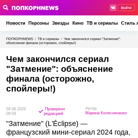
Войти
Новости
Персоны
Звезды
Кино
ТВ и сериалы
Стиль 
ПОПКОРНNEWS
/
ТВ и сериалы
/
Чем закончился сериал "Затмение":
объяснение финала (осторожно, спойлеры!)
Чем закончился сериал
"Затмение": объяснение
финала (осторожно,
спойлеры!)
Автор:
04.06.2026
Проверено
Марина Колесниченко
09:59
редакцией
"Затмение" (L'Éclipse) —
французский мини-сериал 2024 года,