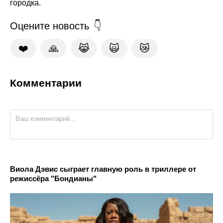
городка.
Оцените новость
❤️
🙏
😹
🙀
😿
Комментарии
Виола Дэвис сыграет главную роль в триллере от
режиссёра "Бондианы"