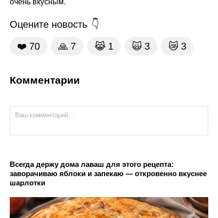
очень вкусным.
Оцените новость
❤️
70
🙏
7
😹
1
🙀
3
😿
3
Комментарии
Всегда держу дома лаваш для этого рецепта:
заворачиваю яблоки и запекаю — откровенно вкуснее
шарлотки