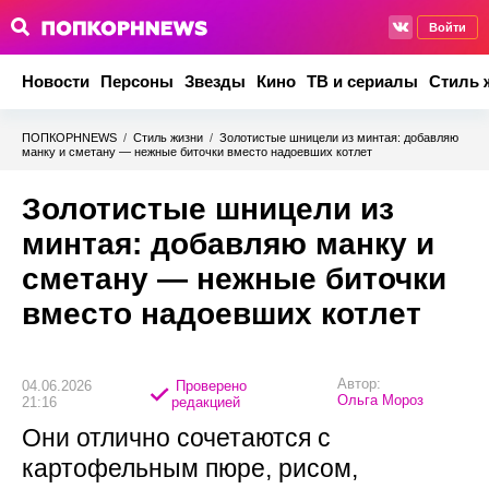
Войти
Новости
Персоны
Звезды
Кино
ТВ и сериалы
Стиль 
ПОПКОРНNEWS
/
Стиль жизни
/
Золотистые шницели из минтая: добавляю
манку и сметану — нежные биточки вместо надоевших котлет
Золотистые шницели из
минтая: добавляю манку и
сметану — нежные биточки
вместо надоевших котлет
Автор:
04.06.2026
Проверено
Ольга Мороз
21:16
редакцией
Они отлично сочетаются с
картофельным пюре, рисом,