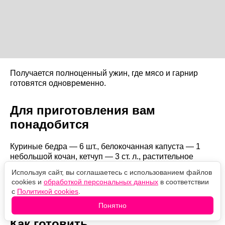
Получается полноценный ужин, где мясо и гарнир
готовятся одновременно.
Для приготовления вам
понадобится
Куриные бедра — 6 шт., белокочанная капуста — 1
небольшой кочан, кетчуп — 3 ст. л., растительное
масло — 2 ст. л., соль — по вкусу, черный молотый
Используя сайт, вы соглашаетесь с использованием файлов
перец — по вкусу, сладкая паприка — 1 ч. л., сушеный
cookies и
обработкой персональных данных
в соответствии
чеснок — 1 ч. л., любимые специи для курицы — по
с
Политикой cookies
.
вкусу.
Понятно
Как готовить