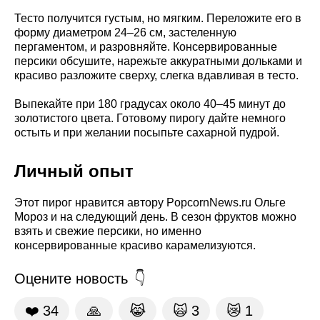
Тесто получится густым, но мягким. Переложите его в
форму диаметром 24–26 см, застеленную
пергаментом, и разровняйте. Консервированные
персики обсушите, нарежьте аккуратными дольками и
красиво разложите сверху, слегка вдавливая в тесто.
Выпекайте при 180 градусах около 40–45 минут до
золотистого цвета. Готовому пирогу дайте немного
остыть и при желании посыпьте сахарной пудрой.
Личный опыт
Этот пирог нравится автору PopcornNews.ru Ольге
Мороз и на следующий день. В сезон фруктов можно
взять и свежие персики, но именно
консервированные красиво карамелизуются.
Оцените новость
❤️
34
🙏
😹
🙀
3
😿
1