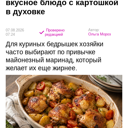
вкусное блюдо с картошкой
в духовке
Автор:
07.08.2026
Проверено
Ольга Мороз
07:24
редакцией
Для куриных бедрышек хозяйки
часто выбирают по привычке
майонезный маринад, который
желает их еще жирнее.