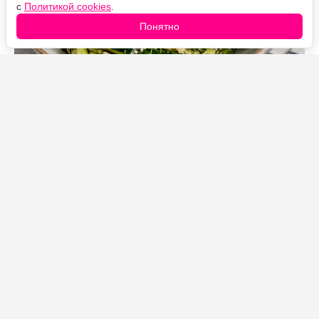
с
Политикой cookies
.
Понятно
Источник фото: Legion-Media
Тогда готовлю эту простую закуску: стоит полить
огурцы ароматным горячим маслом с чесноком, как
вкус становится совсем другим — ярким,
насыщенным и немного пикантным.