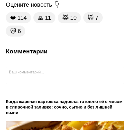
Оцените новость
❤️
114
🙏
11
😹
10
🙀
7
😿
6
Комментарии
Когда жареная картошка надоела, готовлю её с мясом
в сливочной заливке: сочно, сытно и без лишней
возни