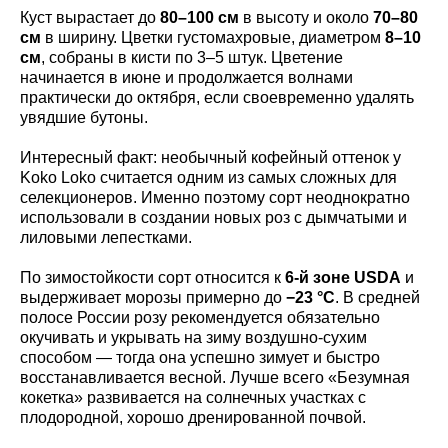
Куст вырастает до
80–100 см
в высоту и около
70–80
см
в ширину. Цветки густомахровые, диаметром
8–10
см
, собраны в кисти по 3–5 штук. Цветение
начинается в июне и продолжается волнами
практически до октября, если своевременно удалять
увядшие бутоны.
Интересный факт: необычный кофейный оттенок у
Koko Loko считается одним из самых сложных для
селекционеров. Именно поэтому сорт неоднократно
использовали в создании новых роз с дымчатыми и
лиловыми лепестками.
По зимостойкости сорт относится к
6-й зоне USDA
и
выдерживает морозы примерно до
−23 °C
. В средней
полосе России розу рекомендуется обязательно
окучивать и укрывать на зиму воздушно-сухим
способом — тогда она успешно зимует и быстро
восстанавливается весной. Лучше всего «Безумная
кокетка» развивается на солнечных участках с
плодородной, хорошо дренированной почвой.