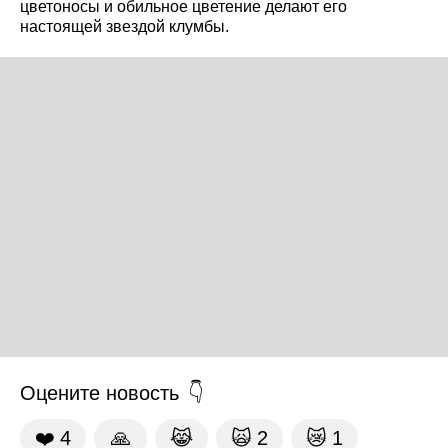
цветоносы и обильное цветение делают его
настоящей звездой клумбы.
Оцените новость
❤️
4
🙏
😹
🙀
2
😿
1