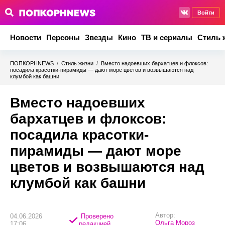
Войти
Новости
Персоны
Звезды
Кино
ТВ и сериалы
Стиль 
ПОПКОРНNEWS
/
Стиль жизни
/
Вместо надоевших бархатцев и флоксов:
посадила красотки-пирамиды — дают море цветов и возвышаются над
клумбой как башни
Вместо надоевших
бархатцев и флоксов:
посадила красотки-
пирамиды — дают море
цветов и возвышаются над
клумбой как башни
Автор:
04.06.2026
Проверено
Ольга Мороз
17:06
редакцией