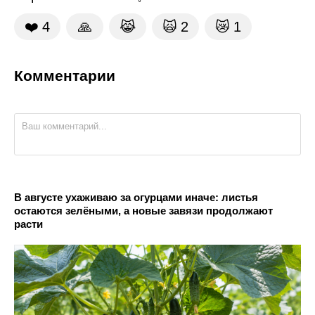
❤️
4
🙏
😹
🙀
2
😿
1
Комментарии
В августе ухаживаю за огурцами иначе: листья
остаются зелёными, а новые завязи продолжают
расти