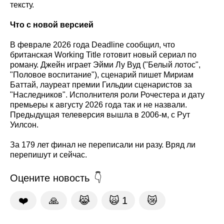
тексту.
Что с новой версией
В феврале 2026 года Deadline сообщил, что
британская Working Title готовит новый сериал по
роману. Джейн играет Эйми Лу Вуд ("Белый лотос",
"Половое воспитание"), сценарий пишет Мириам
Баттай, лауреат премии Гильдии сценаристов за
"Наследников". Исполнителя роли Рочестера и дату
премьеры к августу 2026 года так и не назвали.
Предыдущая телеверсия вышла в 2006-м, с Рут
Уилсон.
За 179 лет финал не переписали ни разу. Вряд ли
перепишут и сейчас.
Оцените новость
❤️
🙏
😹
🙀
1
😿