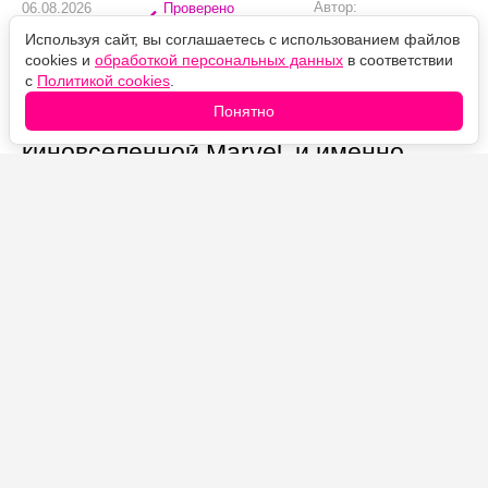
Автор:
06.08.2026
Проверено
Александр Иванов
16:11
редакцией
Используя сайт, вы соглашаетесь с использованием файлов
«Человек-паук: Новый день»
cookies и
обработкой персональных данных
в соответствии
с
Политикой cookies
.
отодвигает основной сюжет ради
Понятно
завязки истории героини Сэди Синк в
киновселенной Marvel, и именно
здесь фильм оступается.
Источник фото: Legion-Media