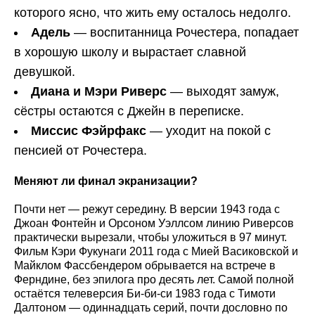
которого ясно, что жить ему осталось недолго.
Адель
— воспитанница Рочестера, попадает
в хорошую школу и вырастает славной
девушкой.
Диана и Мэри Риверс
— выходят замуж,
сёстры остаются с Джейн в переписке.
Миссис Фэйрфакс
— уходит на покой с
пенсией от Рочестера.
Меняют ли финал экранизации?
Почти нет — режут середину. В версии 1943 года с
Джоан Фонтейн и Орсоном Уэллсом линию Риверсов
практически вырезали, чтобы уложиться в 97 минут.
Фильм Кэри Фукунаги 2011 года с Мией Васиковской и
Майклом Фассбендером обрывается на встрече в
Ферндине, без эпилога про десять лет. Самой полной
остаётся телеверсия Би-би-си 1983 года с Тимоти
Далтоном — одиннадцать серий, почти дословно по