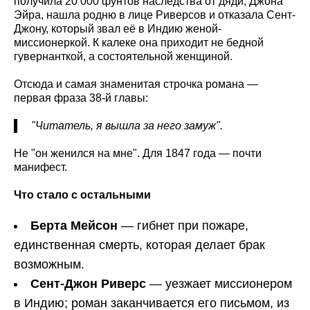
получила 20 000 фунтов наследства от дяди, Джона
Эйра, нашла родню в лице Риверсов и отказала Сент-
Джону, который звал её в Индию женой-
миссионеркой. К калеке она приходит не бедной
гувернанткой, а состоятельной женщиной.
Отсюда и самая знаменитая строчка романа —
первая фраза 38-й главы:
"Читатель, я вышла за него замуж".
Не "он женился на мне". Для 1847 года — почти
манифест.
Что стало с остальными
Берта Мейсон
— гибнет при пожаре,
единственная смерть, которая делает брак
возможным.
Сент-Джон Риверс
— уезжает миссионером
в Индию; роман заканчивается его письмом, из