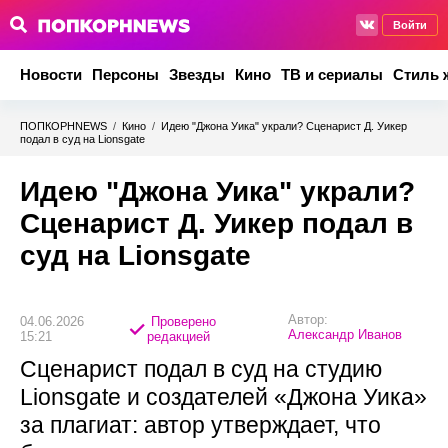
Войти
Новости
Персоны
Звезды
Кино
ТВ и сериалы
Стиль 
ПОПКОРНNEWS
/
Кино
/
Идею "Джона Уика" украли? Сценарист Д. Уикер
подал в суд на Lionsgate
Идею "Джона Уика" украли?
Сценарист Д. Уикер подал в
суд на Lionsgate
Автор:
04.06.2026
Проверено
Александр Иванов
15:21
редакцией
Сценарист подал в суд на студию
Lionsgate и создателей «Джона Уика»
за плагиат: автор утверждает, что