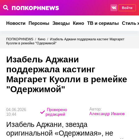
Войти
Новости
Персоны
Звезды
Кино
ТВ и сериалы
Стиль 
ПОПКОРНNEWS
/
Кино
/
Изабель Аджани поддержала кастинг Маргарет
Куолли в ремейке "Одержимой"
Изабель Аджани
поддержала кастинг
Маргарет Куолли в ремейке
"Одержимой"
Автор:
04.06.2026
Проверено
Александр Иванов
10:44
редакцией
Изабель Аджани, звезда
оригинальной «Одержимая», не