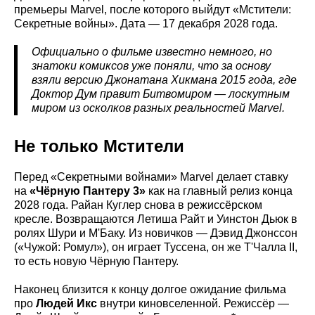
премьеры Marvel, после которого выйдут «Мстители:
Секретные войны». Дата — 17 декабря 2028 года.
Официально о фильме известно немного, но
знатоки комиксов уже поняли, что за основу
взяли версию Джонатана Хикмана 2015 года, где
Доктор Дум правит Битвомиром — лоскутным
миром из осколков разных реальностей Marvel.
Не только Мстители
Перед «Секретными войнами» Marvel делает ставку
на
«Чёрную Пантеру 3»
как на главный релиз конца
2028 года. Райан Куглер снова в режиссёрском
кресле. Возвращаются Летиша Райт и Уинстон Дьюк в
ролях Шури и М'Баку. Из новичков — Дэвид Джонссон
(«Чужой: Ромул»), он играет Туссена, он же Т'Чалла II,
то есть новую Чёрную Пантеру.
Наконец близится к концу долгое ожидание фильма
про
Людей Икс
внутри киновселенной. Режиссёр —