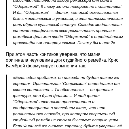
сходство повлияло на выбор режиссёра для роли в
“Одержимой”. К тому же она невероятно талантлива!
И да, “Одержимая” — фильм, который осмеливается
быть мистическим и ужасным, и эта талисманическая
роль обрела культовый статус. Сегодня модная новая
кинематографическая экстремальность привела к
ремейкам фильмов вроде “Одержимой” с определённым
просвещённым оппортунизмом. Почему бы и нет?»
При этом часть критиков уверена, что магия
оригинала неуловима для студийного ремейка. Крис
Бамбрей формулирует сомнения так:
«Есть одна проблема: он никогда не будет таким же
хорошим. Оригинальная “Одержимая” неотделима от
своего контекста… Та обстановка — не фоновая
фактура, это душа фильма… И ещё финал.
“Одержимая” настолько провокационна и
конфронтационна в последнем акте, что нет
реалистичного способа, при котором современный
студийный ремейк не сточил бы самые острые углы.
Если Финн всё же снимет картину, будьте уверены: её