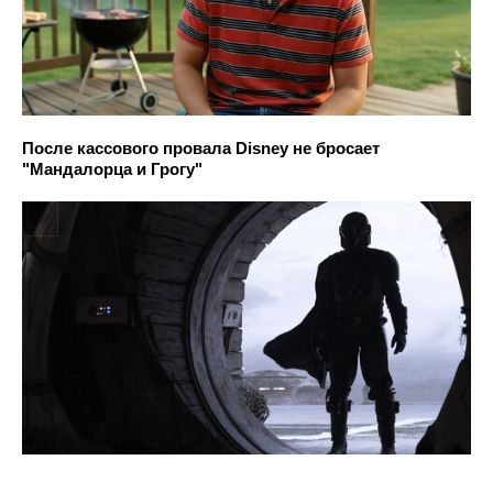
После кассового провала Disney не бросает
"Мандалорца и Грогу"