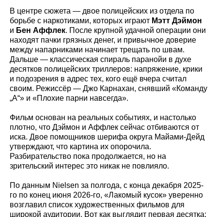
В центре сюжета — двое полицейских из отдела по
борьбе с наркотиками, которых играют
Мэтт Дэймон
и
Бен Аффлек
. После крупной удачной операции они
находят пачки грязных денег, и привычное доверие
между напарниками начинает трещать по швам.
Дальше — классическая спираль паранойи в духе
десятков полицейских триллеров: напряжение, крики
и подозрения в адрес тех, кого ещё вчера считал
своим. Режиссёр — Джо Карнахан, снявший «Команду
„А“» и «Плохие парни навсегда».
Фильм основан на реальных событиях, и настолько
плотно, что Дэймон и Аффлек сейчас отбиваются от
иска. Двое помощников шерифа округа Майами-Дейд
утверждают, что картина их опорочила.
Разбирательство пока продолжается, но на
зрительский интерес это никак не повлияло.
По данным Nielsen за полгода, с конца декабря 2025-
го по конец июня 2026-го, «Лакомый кусок» уверенно
возглавил список художественных фильмов для
широкой аудитории. Вот как выглядит первая десятка: