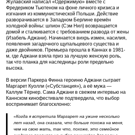
Жулавский написал «Одержимую» вместе с
Фредериком Тьютеном на фоне личного кризиса и
изгнания из коммунистической Польши. Действие
разворачивается в Западном Берлине времён
холодной войны: шпион (Сэм Нил) возвращается
домой и сталкивается с требованием развода от жены
(Изабель Аджани). Начинается вихрь измен, насилия,
появления загадочного щупальцевого существа и
даже двойников. Премьера прошла в Каннах в 1981-
м, где Аджани взяла приз за лучшую женскую роль,
так что планка для наследницы роли предельно
высока.
В версии Паркера Финна героиню Аджани сыграет
Маргарет Куолли («Субстанция»), а её мужа —
Каллум Тёрнер. Сама Аджани в свежем интервью на
Каннском кинофестивале подтвердила, что выбор
воспринимает благосклонно:
«Когда я встретила Маргарет на ужине несколько
лет назад, она сказала, что больше похожа на меня,
чем на свою мать, так что, похоже, это семейное