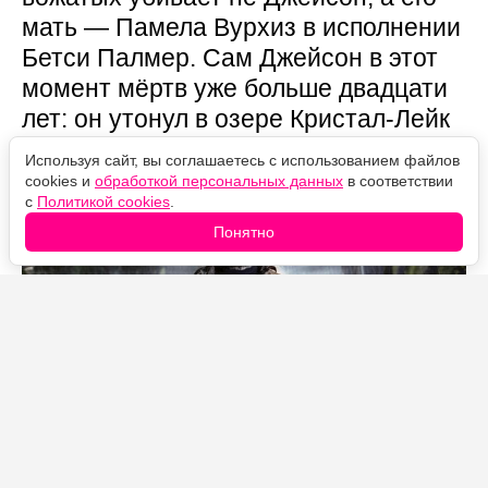
мать — Памела Вурхиз в исполнении
Бетси Палмер. Сам Джейсон в этот
момент мёртв уже больше двадцати
лет: он утонул в озере Кристал-Лейк
в 1957 году. Убийцей франшизы он
Используя сайт, вы соглашаетесь с использованием файлов
становится только во второй части.
cookies и
обработкой персональных данных
в соответствии
с
Политикой cookies
.
Понятно
Источник фото: Legion-Media