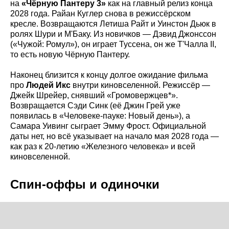
на
«Чёрную Пантеру 3»
как на главный релиз конца
2028 года. Райан Куглер снова в режиссёрском
кресле. Возвращаются Летиша Райт и Уинстон Дьюк в
ролях Шури и М'Баку. Из новичков — Дэвид Джонссон
(«Чужой: Ромул»), он играет Туссена, он же Т'Чалла II,
то есть новую Чёрную Пантеру.
Наконец близится к концу долгое ожидание фильма
про
Людей Икс
внутри киновселенной. Режиссёр —
Джейк Шрейер, снявший «Громовержцев*».
Возвращается Сэди Синк (её Джин Грей уже
появилась в «Человеке-пауке: Новый день»), а
Самара Уивинг сыграет Эмму Фрост. Официальной
даты нет, но всё указывает на начало мая 2028 года —
как раз к 20-летию «Железного человека» и всей
киновселенной.
Спин-оффы и одиночки