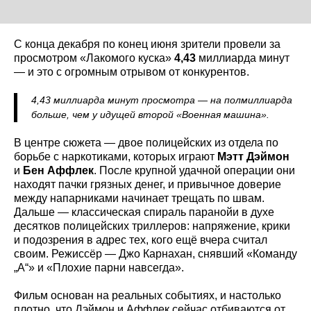
С конца декабря по конец июня зрители провели за
просмотром «Лакомого куска»
4,43
миллиарда минут
— и это с огромным отрывом от конкурентов.
4,43 миллиарда минут просмотра — на полмиллиарда
больше, чем у идущей второй «Военная машина».
В центре сюжета — двое полицейских из отдела по
борьбе с наркотиками, которых играют
Мэтт Дэймон
и
Бен Аффлек
. После крупной удачной операции они
находят пачки грязных денег, и привычное доверие
между напарниками начинает трещать по швам.
Дальше — классическая спираль паранойи в духе
десятков полицейских триллеров: напряжение, крики
и подозрения в адрес тех, кого ещё вчера считал
своим. Режиссёр — Джо Карнахан, снявший «Команду
„А“» и «Плохие парни навсегда».
Фильм основан на реальных событиях, и настолько
плотно, что Дэймон и Аффлек сейчас отбиваются от