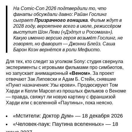
На Comic-Con 2026 подтвердили то, что
фанаты обсуждали давно: Райан Гослинг
сыграет
Призрачного гонщика
. Фильм ждут в
2028 году, вероятнее всего в июле, режиссёром
выступит Шон Леви («Дэдпул и Росомаха»).
Какую именно версию героя возьмёт Гослинг, не
говорят, но фаворит — Джонни Блейз. Саша
Барон Коэн вернётся в роли Мефисто.
Для тех, кто следит за уголком Sony: студия свернула
эксперименты с игровыми фильмами про симбиотов,
но запускает анимационный
«Веном»
. За проект
отвечают Зак Липовски и Адам Б. Стейн, снявшие
«Пункт назначения: Узы крови». Продюсируют Том
Харди и Келли Марсел из прошлых фильмов о Веноме
— правда, свяжут ли новую картину с франшизой
Харди или с вселенной «Паутины», пока неясно.
«Мстители: Доктор Дум» — 18 декабря 2026
«Человек-паук: Паутина вселенных» — 18