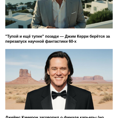
"Тупой и ещё тупее" позади — Джим Керри берётся за
перезапуск научной фантастики 60-х
Джеймс Кэмерон заговорил о финале карьеры (но