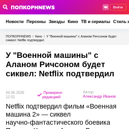
Войти
Новости
Персоны
Звезды
Кино
ТВ и сериалы
Стиль 
ПОПКОРНNEWS
/
Кино
/
У "Военной машины" с Аланом Ричсоном будет
сиквел: Netflix подтвердил
У "Военной машины" с
Аланом Ричсоном будет
сиквел: Netflix подтвердил
Автор:
04.06.2026
Проверено
Александр Иванов
12:01
редакцией
Netflix подтвердил фильм «Военная
машина 2» — сиквел
научно‑фантастического боевика