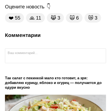
Оцените новость
❤️
55
🙏
11
😹
3
🙀
6
😿
3
Комментарии
Так салат с пекинкой мало кто готовит, а зря:
добавляю курицу, яблоко и огурец — получается до
одури вкусно