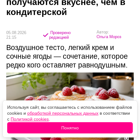
получаются вкуснее, чем в
кондитерской
Автор:
05.08.2026
Проверено
Ольга Мороз
21:15
редакцией
Воздушное тесто, легкий крем и
сочные ягоды — сочетание, которое
редко кого оставляет равнодушным.
Используя сайт, вы соглашаетесь с использованием файлов
cookies и
обработкой персональных данных
в соответствии
с
Политикой cookies
.
Понятно