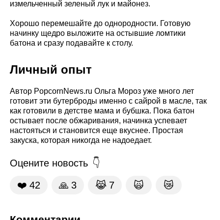
измельченный зеленый лук и майонез.
Хорошо перемешайте до однородности. Готовую
начинку щедро выложите на остывшие ломтики
батона и сразу подавайте к столу.
Личный опыт
Автор PopcornNews.ru Ольга Мороз уже много лет
готовит эти бутерброды именно с сайрой в масле, так
как готовили в детстве мама и бубшка. Пока батон
остывает после обжаривания, начинка успевает
настояться и становится еще вкуснее. Простая
закуска, которая никогда не надоедает.
Оцените новость
❤️
42
🙏
3
😹
7
🙀
😿
Комментарии