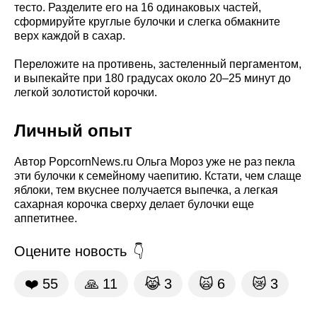
тесто. Разделите его на 16 одинаковых частей,
сформируйте круглые булочки и слегка обмакните
верх каждой в сахар.
Переложите на противень, застеленный пергаментом,
и выпекайте при 180 градусах около 20–25 минут до
легкой золотистой корочки.
Личный опыт
Автор PopcornNews.ru Ольга Мороз уже не раз пекла
эти булочки к семейному чаепитию. Кстати, чем слаще
яблоки, тем вкуснее получается выпечка, а легкая
сахарная корочка сверху делает булочки еще
аппетитнее.
Оцените новость
❤️
55
🙏
11
😹
3
🙀
6
😿
3