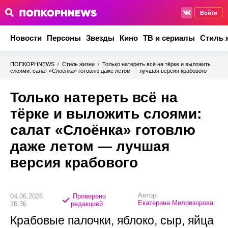
Войти
Новости
Персоны
Звезды
Кино
ТВ и сериалы
Стиль 
ПОПКОРНNEWS
/
Стиль жизни
/
Только натереть всё на тёрке и выложить
слоями: салат «Слоёнка» готовлю даже летом — лучшая версия крабового
Только натереть всё на
тёрке и выложить слоями:
салат «Слоёнка» готовлю
даже летом — лучшая
версия крабового
Автор:
04.06.2026
Проверено
Екатерина Миловзорова
16:36
редакцией
Крабовые палочки, яблоко, сыр, яйца