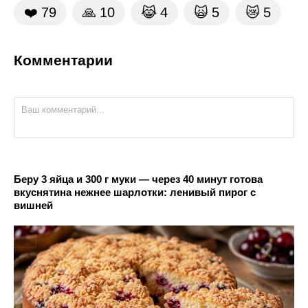
❤️
79
🙏
10
😹
4
🙀
5
😿
5
Комментарии
Беру 3 яйца и 300 г муки — через 40 минут готова
вкуснятина нежнее шарлотки: ленивый пирог с
вишней