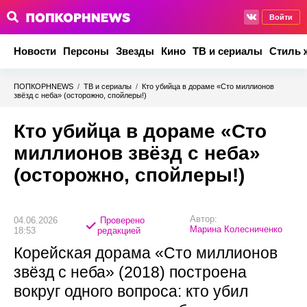
Войти
Новости
Персоны
Звезды
Кино
ТВ и сериалы
Стиль 
ПОПКОРНNEWS
/
ТВ и сериалы
/
Кто убийца в дораме «Сто миллионов
звёзд с неба» (осторожно, спойлеры!)
Кто убийца в дораме «Сто
миллионов звёзд с неба»
(осторожно, спойлеры!)
Автор:
04.06.2026
Проверено
Марина Колесниченко
18:53
редакцией
Корейская дорама «Сто миллионов
звёзд с неба» (2018) построена
вокруг одного вопроса: кто убил