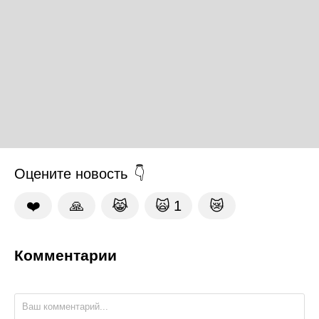
Оцените новость
❤️
🙏
😹
🙀
1
😿
Комментарии