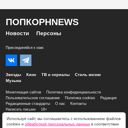
ПОПКОРНNEWS
Новости
Персоны
Присоединяйся к нам:
Звезды
Кино
ТВ и сериалы
Стиль жизни
Музыка
Монетизация сайтов
Политика конфиденциальности
Пользовательское соглашение
Политика cookies
Редакция
Редакционные стандарты
О нас
Контакты
Написать письмо
18+
Используя сайт, вы соглашаетесь с использованием файлов
cookies и
обработкой персональных данных
в соответствии
© 2007–2026 Все права и материалы принадлежат