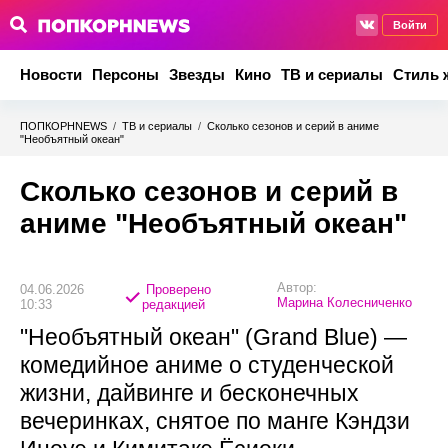
Войти
Новости
Персоны
Звезды
Кино
ТВ и сериалы
Стиль 
ПОПКОРНNEWS
/
ТВ и сериалы
/
Сколько сезонов и серий в аниме
"Необъятный океан"
Сколько сезонов и серий в
аниме "Необъятный океан"
Автор:
04.06.2026
Проверено
Марина Колесниченко
10:33
редакцией
"Необъятный океан" (Grand Blue) —
комедийное аниме о студенческой
жизни, дайвинге и бесконечных
вечеринках, снятое по манге Кэндзи