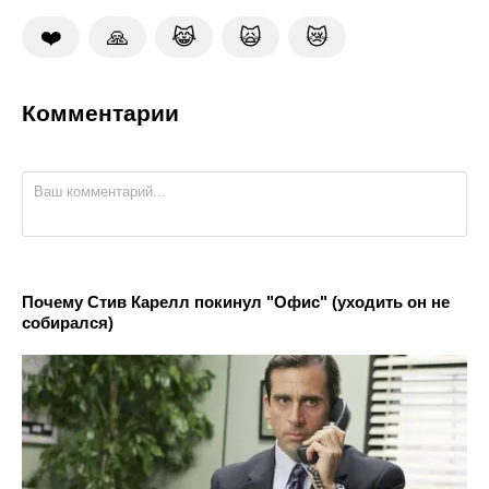
❤️
🙏
😹
🙀
😿
Комментарии
Почему Стив Карелл покинул "Офис" (уходить он не
собирался)