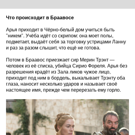
Что происходит в Браавосе
Арья приходит в Чёрно-белый дом учиться быть
"никем". Учёба идёт со скрипом: она моет полы,
подметает, выдаёт себя за торговку устрицами Ланну
и раз за разом слышит, что ещё не готова.
Потом в Браавос приезжает сир Мерин Трэнт —
человек из её списка, убийца Сирио Фореля. Арья без
разрешения крадёт из Зала ликов чужое лицо,
приходит под ним в бордель, выкалывает Трэнту оба
глаза, наносит несколько ударов и называет своё
настоящее имя, прежде чем перерезать ему горло.