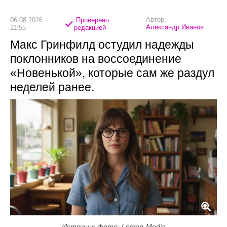
Автор:
06.08.2026
Проверено
Александр Иванов
11:55
редакцией
Макс Гринфилд остудил надежды
поклонников на воссоединение
«Новенькой», которые сам же раздул
неделей ранее.
Источник фото: Legion-Media