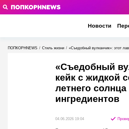
Новости
Пер
ПОПКОРНNEWS
/
Стиль жизни
/
«Съедобный вулканчик»: этот лав
«Съедобный вул
кейк с жидкой 
летнего солнца 
ингредиентов
04.06.2026 19:04
Провер