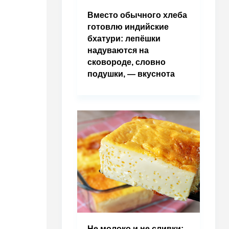
Вместо обычного хлеба
готовлю индийские
бхатури: лепёшки
надуваются на
сковороде, словно
подушки, — вкуснота
Не молоко и не сливки: