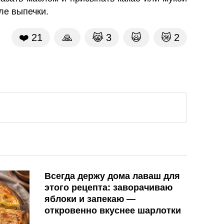
ле выпечки.
❤️
21
🙏
😹
3
🙀
😿
2
Всегда держу дома лаваш для
этого рецепта: заворачиваю
яблоки и запекаю —
откровенно вкуснее шарлотки