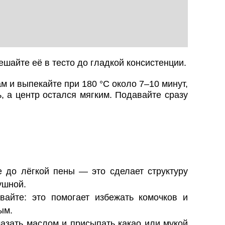
ешайте её в тесто до гладкой консистенции.
 и выпекайте при 180 °C около 7–10 минут,
, а центр остался мягким. Подавайте сразу
е до лёгкой пены — это сделает структуру
ушной.
вайте: это помогает избежать комочков и
ым.
азать маслом и присыпать какао или мукой