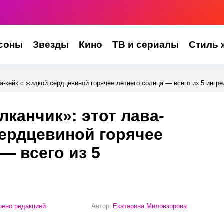
соны
Звезды
Кино
ТВ и сериалы
Стиль 
а-кейк с жидкой сердцевиной горячее летнего солнца — всего из 5 ингр
канчик»: этот лава-
сердцевиной горячее
— всего из 5
ено редакцией
Автор:
Екатерина Миловзорова