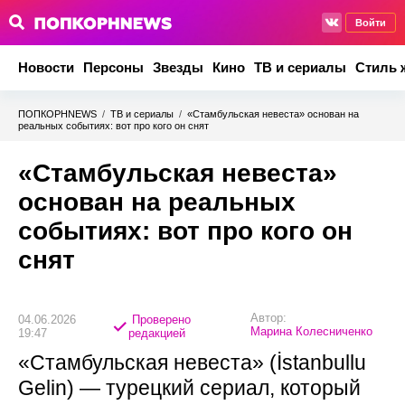
Войти
Новости
Персоны
Звезды
Кино
ТВ и сериалы
Стиль 
ПОПКОРНNEWS
/
ТВ и сериалы
/
«Стамбульская невеста» основан на
реальных событиях: вот про кого он снят
«Стамбульская невеста»
основан на реальных
событиях: вот про кого он
снят
Автор:
04.06.2026
Проверено
Марина Колесниченко
19:47
редакцией
«Стамбульская невеста» (İstanbullu
Gelin) — турецкий сериал, который