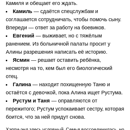
Камиля и обещает его ждать.
Камиль
— сдаётся спецслужбам и
соглашается сотрудничать, чтобы помочь сыну.
Впереди — ответ за работу на боевиков.
Евгений
— выживает, но с тяжёлым
ранением. Из больничной палаты просит у
Алины разрешения написать её историю.
Ясмин
— решает оставить ребёнка,
несмотря на то, кем был его биологический
отец.
Галина
— находит похищенную Таню и
остаётся с девочкой, пока Алина ищет Рустума.
Рустум и Таня
— оправляются от
пережитого; Рустум успокаивает сестру, которая
боится, что за ней придут снова.
Хэппи-энд здесь условный. Семья воссоединилась, но