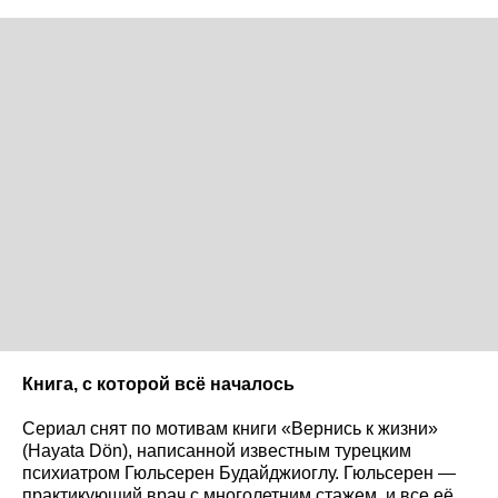
Книга, с которой всё началось
Сериал снят по мотивам книги «Вернись к жизни»
(Hayata Dön), написанной известным турецким
психиатром Гюльсерен Будайджиоглу. Гюльсерен —
практикующий врач с многолетним стажем, и все её