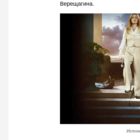
Верещагина.
Источ