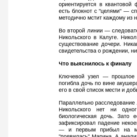
ориентируется в квантовой 
есть блокнот с "целями" — с
методично мстит каждому из н
Во второй линии — следоват
Никольского в Калуге. Нико
существование дочери. Ника
свидетельства о рождении, ни
Что выяснилось к финалу
Ключевой узел — прошлое 
погибла дочь по вине акушера
его в свой список мести и доб
Параллельно расследование 
Никольского нет ни одно
биологическая дочь. Зато 
зафиксировал падение некое
— и первым прибыл на ме
"появилась" Марина. А анал