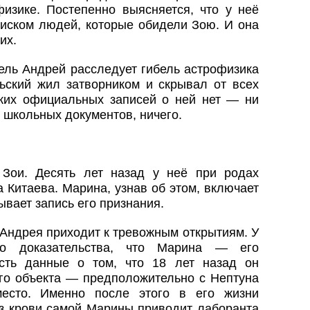
физике. Постепенно выясняется, что у неё
писком людей, которые обидели Зою. И она
их.
ель Андрей расследует гибель астрофизика
льский жил затворником и скрывал от всех
ких официальных записей о ней нет — ни
 школьных документов, ничего.
Зои. Десять лет назад у неё при родах
 Китаева. Марина, узнав об этом, включает
ывает запись его признания.
Андрея приходит к тревожным открытиям. У
го доказательства, что Марина — его
есть данные о том, что 18 лет назад он
го объекта — предположительно с Нептуна
сто. Именно после этого в его жизни
из крови самой Марины приводит лаборанта