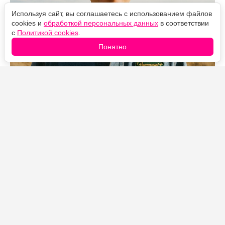
Используя сайт, вы соглашаетесь с использованием файлов
cookies и
обработкой персональных данных
в соответствии
с
Политикой cookies
.
Понятно
Источник фото: Legion-Media
В первой половине 2026 года «Лэндмен» набрал
больше 12 миллиардов минут просмотра, и это при
том, что сериал состоит всего из 20 эпизодов за два
сезона. Для рейтингов Nielsen результат почти
феноменальный: обычно такие цифры собирают шоу
с сотнями серий, идущие годами.