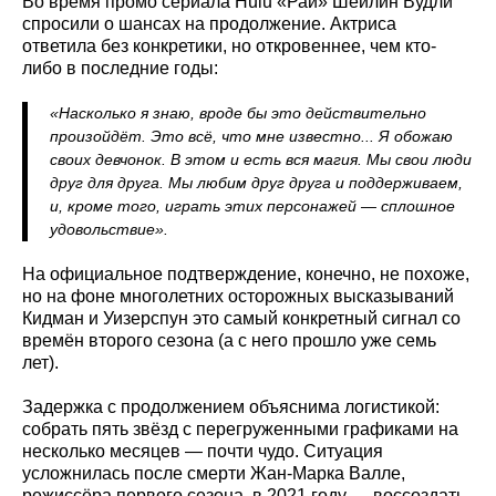
Во время промо сериала Hulu «Рай» Шейлин Вудли
спросили о шансах на продолжение. Актриса
ответила без конкретики, но откровеннее, чем кто-
либо в последние годы:
«Насколько я знаю, вроде бы это действительно
произойдёт. Это всё, что мне известно... Я обожаю
своих девчонок. В этом и есть вся магия. Мы свои люди
друг для друга. Мы любим друг друга и поддерживаем,
и, кроме того, играть этих персонажей — сплошное
удовольствие».
На официальное подтверждение, конечно, не похоже,
но на фоне многолетних осторожных высказываний
Кидман и Уизерспун это самый конкретный сигнал со
времён второго сезона (а с него прошло уже семь
лет).
Задержка с продолжением объяснима логистикой:
собрать пять звёзд с перегруженными графиками на
несколько месяцев — почти чудо. Ситуация
усложнилась после смерти Жан-Марка Валле,
режиссёра первого сезона, в 2021 году — воссоздать