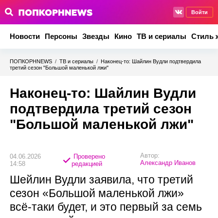
Войти
Новости
Персоны
Звезды
Кино
ТВ и сериалы
Стиль 
ПОПКОРНNEWS
/
ТВ и сериалы
/
Наконец-то: Шайлин Вудли подтвердила
третий сезон "Большой маленькой лжи"
Наконец-то: Шайлин Вудли
подтвердила третий сезон
"Большой маленькой лжи"
Автор:
04.06.2026
Проверено
Александр Иванов
14:58
редакцией
Шейлин Вудли заявила, что третий
сезон «Большой маленькой лжи»
всё-таки будет, и это первый за семь