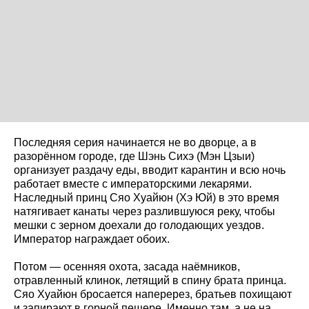
Последняя серия начинается не во дворце, а в
разорённом городе, где Шэнь Сихэ (Мэн Цзыи)
организует раздачу еды, вводит карантин и всю ночь
работает вместе с императорскими лекарями.
Наследный принц Сяо Хуайюн (Хэ Юй) в это время
натягивает канаты через разлившуюся реку, чтобы
мешки с зерном доехали до голодающих уездов.
Император награждает обоих.
Потом — осенняя охота, засада наёмников,
отравленный клинок, летящий в спину брата принца.
Сяо Хуайюн бросается наперерез, братьев похищают
и запирают в горной пещере. Именно там, а не на