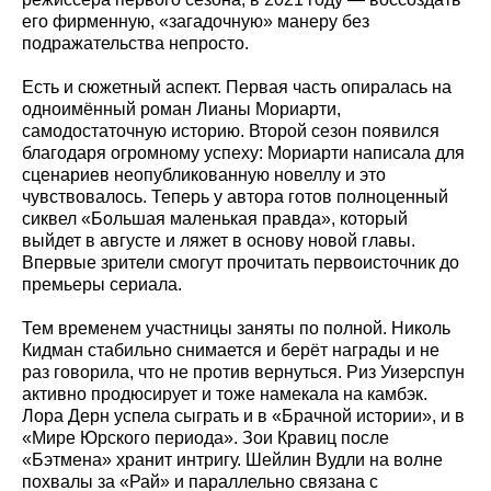
его фирменную, «загадочную» манеру без
подражательства непросто.
Есть и сюжетный аспект. Первая часть опиралась на
одноимённый роман Лианы Мориарти,
самодостаточную историю. Второй сезон появился
благодаря огромному успеху: Мориарти написала для
сценариев неопубликованную новеллу и это
чувствовалось. Теперь у автора готов полноценный
сиквел «Большая маленькая правда», который
выйдет в августе и ляжет в основу новой главы.
Впервые зрители смогут прочитать первоисточник до
премьеры сериала.
Тем временем участницы заняты по полной. Николь
Кидман стабильно снимается и берёт награды и не
раз говорила, что не против вернуться. Риз Уизерспун
активно продюсирует и тоже намекала на камбэк.
Лора Дерн успела сыграть и в «Брачной истории», и в
«Мире Юрского периода». Зои Кравиц после
«Бэтмена» хранит интригу. Шейлин Вудли на волне
похвалы за «Рай» и параллельно связана с