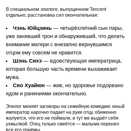
В специальном эпилоге, выпущенном Tencent
отдельно, расстановка сил окончательная:
Чэнь Юйцзинь
— четырёхлетний сын пары,
уже занявший трон и обнаруживший, что делить
внимание матери с внезапно вернувшимся
отцом ему совсем не нравится.
Шэнь Сихэ
— вдовствующая императрица,
которая большую часть времени выхаживает
мужа.
Сяо Хуайюн
— жив, но здоровье подорвано
ядом и ранениями окончательно.
Эпилог меняет заговоры на семейную комедию: юный
император нарочно падает на руки отцу, обиженно
жалуется, что его не поймали, и тут же выдаёт себя
ухмылкой. Отец только смеётся — мальчик перенял
все его приёмы.