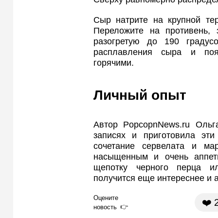
Сыр натрите на крупной те
Переложите на противень, 
разогретую до 190 градус
расплавления сыра и поя
горячими.
Личный опыт
Автор PopcopnNews.ru Ольг
записях и приготовила эти
сочетание сервелата и ма
насыщенным и очень аппет
щепотку черного перца ил
получится еще интереснее и 
Оцените
❤️
новость