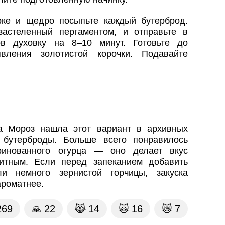
рке и щедро посыпьте каждый бутерброд.
застеленный пергаментом, и отправьте в
ов духовку на 8–10 минут. Готовьте до
вления золотистой корочки. Подавайте
а Мороз нашла этот вариант в архивных
 бутерброды. Больше всего понравилось
ринованного огурца — оно делает вкус
итным. Если перед запеканием добавить
и немного зернистой горчицы, закуска
ароматнее.
269
🙏
22
😹
14
🙀
16
😿
7