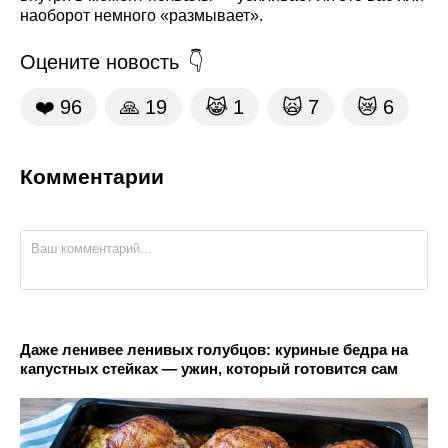
наоборот немного «размывает».
Оцените новость
❤️
96
🙏
19
😹
1
🙀
7
😿
6
Комментарии
Даже ленивее ленивых голубцов: куриные бедра на
капустных стейках — ужин, который готовится сам