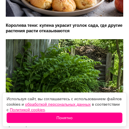
Королева тени: купена украсит уголок сада, где другие
растения расти отказываются
Используя сайт, вы соглашаетесь с использованием файлов
cookies и
обработкой персональных данных
в соответствии
с
Политикой cookies
.
Как посадить клубнику в августе, чтобы она
Понятно
прижилась: агрономы назвали главные ошибки и
лучшие сроки