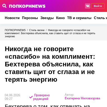
Войти
Новости
Персоны
Звезды
Кино
ТВ и сериалы
Стиль 
ПОПКОРНNEWS
/
Стиль жизни
/
Никогда не говорите «спасибо» на
комплимент: Бехтерева объяснила, как ставить щит от сглаза и не терять
энергию
Никогда не говорите
«спасибо» на комплимент:
Бехтерева объяснила, как
ставить щит от сглаза и не
терять энергию
Автор:
04.06.2026
Проверено
Екатерина Миловзорова
09:27
редакцией
Бехтерева о том, как отвечать на