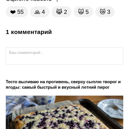
❤️
55
🙏
4
😹
2
🙀
5
😿
3
1 комментарий
Тесто выливаю на противень, сверху сыплю творог и
ягоды: самый быстрый и вкусный летний пирог