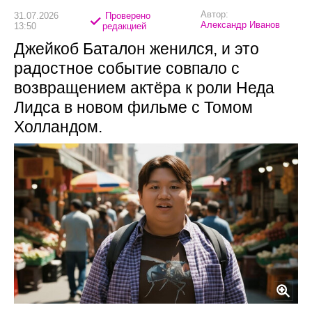
Автор:
31.07.2026
Проверено
Александр Иванов
13:50
редакцией
Джейкоб Баталон женился, и это
радостное событие совпало с
возвращением актёра к роли Неда
Лидса в новом фильме с Томом
Холландом.