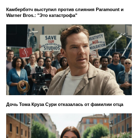
Камбербэтч выступил против слияния Paramount и
Warner Bros.: "Это катастрофа"
Дочь Тома Круза Сури отказалась от фамилии отца