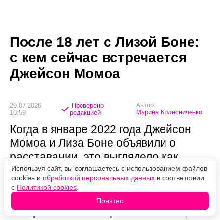
После 18 лет с Лизой Боне:
с кем сейчас встречается
Джейсон Момоа
Автор:
29.07.2026
Проверено
Марина Колесниченко
10:59
редакцией
Когда в январе 2022 года Джейсон
Момоа и Лиза Боне объявили о
расставании, это выглядело как
конец одной из самых прочных пар
Используя сайт, вы соглашаетесь с использованием файлов
cookies и
обработкой персональных данных
в соответствии
Голливуда: 18 лет вместе, двое детей
с
Политикой cookies
.
и красивая легенда о том, что в Боне
Понятно
актёр влюбился ещё школьником,