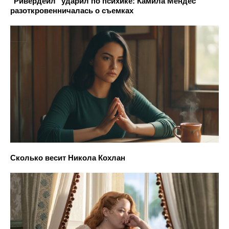
"Ривердейл" ударил по психике: Камила Мендес
разоткровенничалась о съемках
Сколько весит Никола Кохлан