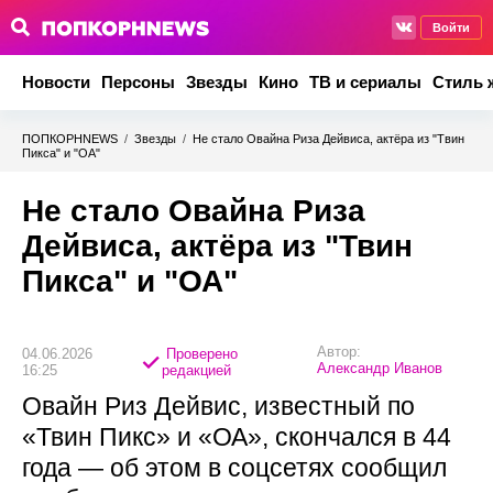
Войти
Новости
Персоны
Звезды
Кино
ТВ и сериалы
Стиль 
ПОПКОРНNEWS
/
Звезды
/
Не стало Овайна Риза Дейвиса, актёра из "Твин
Пикса" и "ОА"
Не стало Овайна Риза
Дейвиса, актёра из "Твин
Пикса" и "ОА"
Автор:
04.06.2026
Проверено
Александр Иванов
16:25
редакцией
Овайн Риз Дейвис, известный по
«Твин Пикс» и «ОА», скончался в 44
года — об этом в соцсетях сообщил