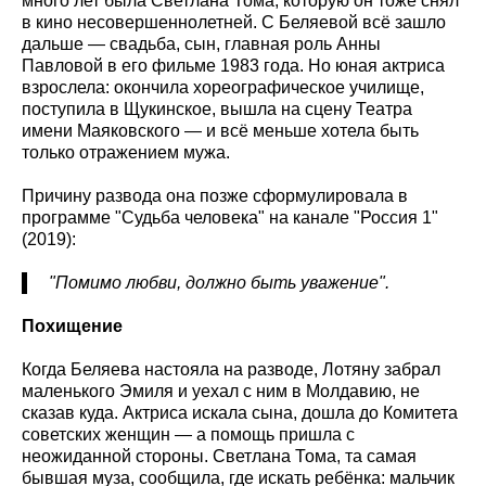
много лет была Светлана Тома, которую он тоже снял
в кино несовершеннолетней. С Беляевой всё зашло
дальше — свадьба, сын, главная роль Анны
Павловой в его фильме 1983 года. Но юная актриса
взрослела: окончила хореографическое училище,
поступила в Щукинское, вышла на сцену Театра
имени Маяковского — и всё меньше хотела быть
только отражением мужа.
Причину развода она позже сформулировала в
программе "Судьба человека" на канале "Россия 1"
(2019):
"Помимо любви, должно быть уважение".
Похищение
Когда Беляева настояла на разводе, Лотяну забрал
маленького Эмиля и уехал с ним в Молдавию, не
сказав куда. Актриса искала сына, дошла до Комитета
советских женщин — а помощь пришла с
неожиданной стороны. Светлана Тома, та самая
бывшая муза, сообщила, где искать ребёнка: мальчик