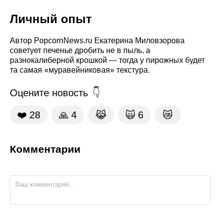
Личный опыт
Автор PopcornNews.ru Екатерина Миловзорова
советует печенье дробить не в пыль, а
разнокалиберной крошкой — тогда у пирожных будет
та самая «муравейниковая» текстура.
Оцените новость
❤️
28
🙏
4
😹
🙀
6
😿
Комментарии