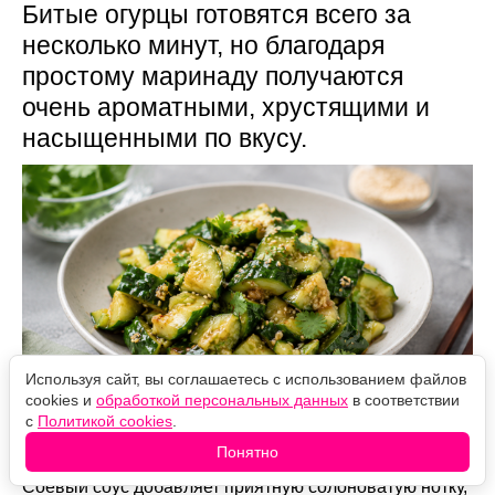
Битые огурцы готовятся всего за
несколько минут, но благодаря
простому маринаду получаются
очень ароматными, хрустящими и
насыщенными по вкусу.
Используя сайт, вы соглашаетесь с использованием файлов
cookies и
обработкой персональных данных
в соответствии
с
Политикой cookies
.
Источник фото: Legion-Media
Понятно
Соевый соус добавляет приятную солоноватую нотку,