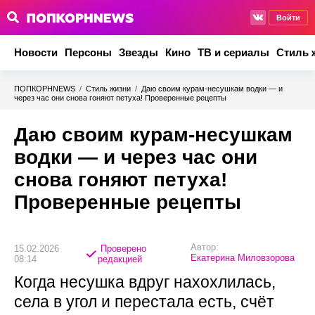
Войти
Новости
Персоны
Звезды
Кино
ТВ и сериалы
Стиль 
ПОПКОРНNEWS
/
Стиль жизни
/
Даю своим курам-несушкам водки — и
через час они снова гоняют петуха! Проверенные рецепты
Даю своим курам-несушкам
водки — и через час они
снова гоняют петуха!
Проверенные рецепты
Автор:
15.02.2026
Проверено
Екатерина Миловзорова
08:14
редакцией
Когда несушка вдруг нахохлилась,
села в угол и перестала есть, счёт