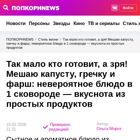
Войти
Новости
Персоны
Звезды
Кино
ТВ и сериалы
Стиль 
ПОПКОРНNEWS
/
Стиль жизни
/
Так мало кто готовит, а зря! Мешаю капусту,
гречку и фарш: невероятное блюдо в 1 сковороде — вкуснота из простых
продуктов
Так мало кто готовит, а зря!
Мешаю капусту, гречку и
фарш: невероятное блюдо в
1 сковороде — вкуснота из
простых продуктов
Автор:
15.02.2026
Проверено
Ольга Мороз
11:31
редакцией
Сытное и ароматное блюдо из