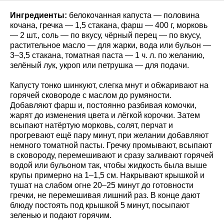
Ингредиенты:
белокочанная капуста — половина
кочана, гречка — 1,5 стакана, фарш — 400 г, морковь
— 2 шт., соль — по вкусу, чёрный перец — по вкусу,
растительное масло — для жарки, вода или бульон —
3–3,5 стакана, томатная паста — 1 ч. л. по желанию,
зелёный лук, укроп или петрушка — для подачи.
Капусту тонко шинкуют, слегка мнут и обжаривают на
горячей сковороде с маслом до румяности.
Добавляют фарш и, постоянно разбивая комочки,
жарят до изменения цвета и лёгкой корочки. Затем
всыпают натёртую морковь, солят, перчат и
прогревают ещё пару минут, при желании добавляют
немного томатной пасты. Гречку промывают, всыпают
в сковороду, перемешивают и сразу заливают горячей
водой или бульоном так, чтобы жидкость была выше
крупы примерно на 1–1,5 см. Накрывают крышкой и
тушат на слабом огне 20–25 минут до готовности
гречки, не перемешивая лишний раз. В конце дают
блюду постоять под крышкой 5 минут, посыпают
зеленью и подают горячим.