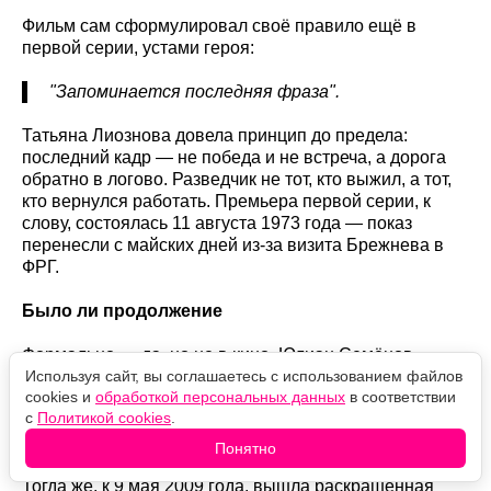
Фильм сам сформулировал своё правило ещё в
первой серии, устами героя:
"Запоминается последняя фраза".
Татьяна Лиознова довела принцип до предела:
последний кадр — не победа и не встреча, а дорога
обратно в логово. Разведчик не тот, кто выжил, а тот,
кто вернулся работать. Премьера первой серии, к
слову, состоялась 11 августа 1973 года — показ
перенесли с майских дней из-за визита Брежнева в
ФРГ.
Было ли продолжение
Формально — да, но не в кино. Юлиан Семёнов
написал роман "Приказано выжить" (1982), где Исаев
Используя сайт, вы соглашаетесь с использованием файлов
cookies и
обработкой персональных данных
в соответствии
остаётся в Берлине до последних дней рейха. В 2009
с
Политикой cookies
.
году Сергей Урсуляк снял приквел "Исаев" с
Даниилом Страховым — про молодого Владимирова
Понятно
во Владивостоке и Эстонии, задолго до Берлина.
Тогда же, к 9 мая 2009 года, вышла раскрашенная