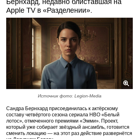
Бернхард, недавно блиставшая на
Apple TV в «Разделении».
Источник фото: Legion-Media
Сандра Бернхард присоединилась к актёрскому
составу четвёртого сезона сериала HBO «Белый
лотос», отмеченного премиями «Эмми». Проект,
который уже собирает звёздный ансамбль, готовится
сменить локацию — на этот раз действие развернётся