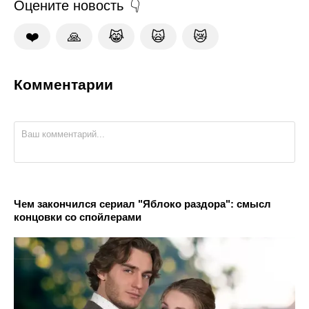
Оцените новость
❤️
🙏
😹
🙀
😿
Комментарии
Чем закончился сериал "Яблоко раздора": смысл
концовки со спойлерами