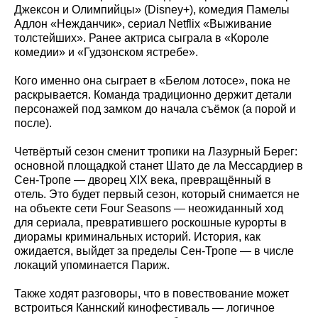
Джексон и Олимпийцы» (Disney+), комедия Памелы
Адлон «Нежданчик», сериал Netflix «Выживание
толстейших». Ранее актриса сыграла в «Короле
комедии» и «Гудзонском ястребе».
Кого именно она сыграет в «Белом лотосе», пока не
раскрывается. Команда традиционно держит детали
персонажей под замком до начала съёмок (а порой и
после).
Четвёртый сезон сменит тропики на Лазурный Берег:
основной площадкой станет Шато де ла Мессардиер в
Сен-Тропе — дворец XIX века, превращённый в
отель. Это будет первый сезон, который снимается не
на объекте сети Four Seasons — неожиданный ход
для сериала, превратившего роскошные курорты в
диорамы криминальных историй. История, как
ожидается, выйдет за пределы Сен-Тропе — в числе
локаций упоминается Париж.
Также ходят разговоры, что в повествование может
встроиться Каннский кинофестиваль — логичное