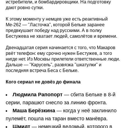
истребители, и бомбардировщики. На подготовку
дают ровно сутки.
К этому моменту у немцев уже есть реактивный
Ме-262 — "Ласточка", которой Бельке заранее
предвкушает победу над русскими. А в полку
Бестужева не хватает людей, самолётов и времени.
Двенадцатая серия начинается с того, что Макаров
рвёт телефон: ему срочно нужен Бестужев, а того
нигде нет. Из Москвы прилетели ответственные люди.
Дальше — "Карусель", развязка "шкатулки" и
последняя встреча Беса с Бельке.
Кого сериал не довёз до финала
Людмила Рапопорт
— сбита Бельке в 8-й
серии, парашют снесло за линию фронта.
Маша Берёзкина
— когда у неё заклинило
пулемёт, пошла на таран вместо манёвра.
Шмидт
— немецкий ведомый, которого в