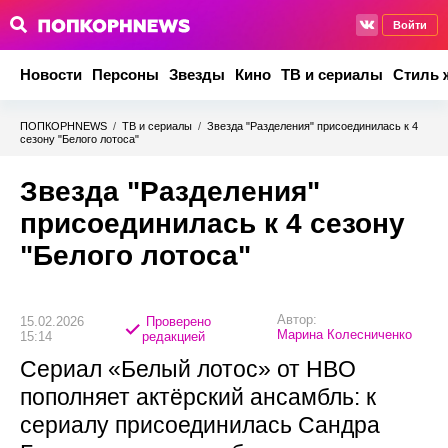
Войти
Новости
Персоны
Звезды
Кино
ТВ и сериалы
Стиль 
ПОПКОРНNEWS
/
ТВ и сериалы
/
Звезда "Разделения" присоединилась к 4
сезону "Белого лотоса"
Звезда "Разделения"
присоединилась к 4 сезону
"Белого лотоса"
Автор:
15.02.2026
Проверено
Марина Колесниченко
15:14
редакцией
Сериал «Белый лотос» от HBO
пополняет актёрский ансамбль: к
сериалу присоединилась Сандра