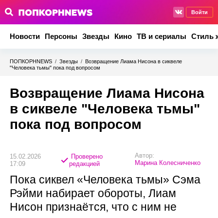
Войти
Новости
Персоны
Звезды
Кино
ТВ и сериалы
Стиль 
ПОПКОРНNEWS
/
Звезды
/
Возвращение Лиама Нисона в сиквеле
"Человека тьмы" пока под вопросом
Возвращение Лиама Нисона
в сиквеле "Человека тьмы"
пока под вопросом
Автор:
15.02.2026
Проверено
Марина Колесниченко
17:09
редакцией
Пока сиквел «Человека тьмы» Сэма
Рэйми набирает обороты, Лиам
Нисон признаётся, что с ним не