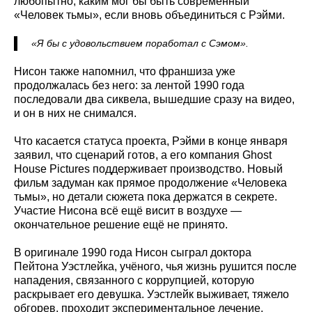
любопытно, каким мог бы быть современный
«Человек тьмы», если вновь объединиться с Рэйми.
«Я бы с удовольствием поработал с Сэмом».
Нисон также напомнил, что франшиза уже
продолжалась без него: за лентой 1990 года
последовали два сиквела, вышедшие сразу на видео,
и он в них не снимался.
Что касается статуса проекта, Рэйми в конце января
заявил, что сценарий готов, а его компания Ghost
House Pictures поддерживает производство. Новый
фильм задуман как прямое продолжение «Человека
тьмы», но детали сюжета пока держатся в секрете.
Участие Нисона всё ещё висит в воздухе —
окончательное решение ещё не принято.
В оригинале 1990 года Нисон сыграл доктора
Пейтона Уэстлейка, учёного, чья жизнь рушится после
нападения, связанного с коррупцией, которую
раскрывает его девушка. Уэстлейк выживает, тяжело
обгорев, проходит экспериментальное лечение,