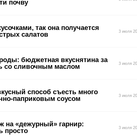
ти почву
усочками, так она получается
3 июля 20
стрых салатов
броды: бюджетная вкуснятина за
3 июля 20
ь со сливочным маслом
вкусный способ съесть много
3 июля 20
очно-паприковым соусом
ож на «дежурный» гарнир:
3 июля 20
ь просто