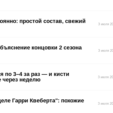
оянно: простой состав, свежий
3 июля 20
объяснение концовки 2 сезона
3 июля 20
 по 3–4 за раз — и кисти
3 июля 20
е через неделю
еле Гарри Квеберта": похожие
3 июля 20