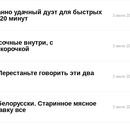
анно удачный дуэт для быстрых
3 июля 20
 20 минут
сочные внутри, с
3 июля 20
корочкой
Перестаньте говорить эти два
3 июля 20
белорусски. Старинное мясное
3 июля 20
авку все