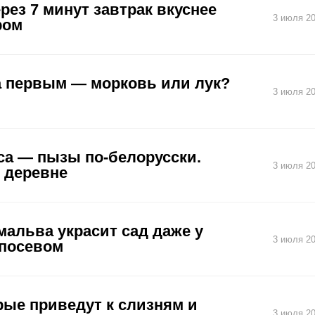
рез 7 минут завтрак вкуснее
3 июля 20
ром
а первым — морковь или лук?
3 июля 20
са — пызы по-белорусски.
3 июля 20
в деревне
мальва украсит сад даже у
3 июля 20
 посевом
рые приведут к слизням и
3 июля 20