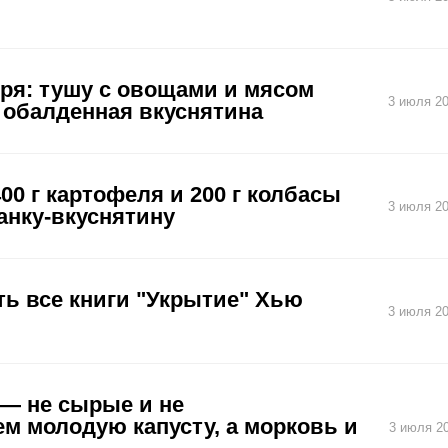
 зря: тушу с овощами и мясом
3 июля 20
 обалденная вкуснятина
0 г картофеля и 200 г колбасы
3 июля 20
анку-вкуснятину
ть все книги "Укрытие" Хью
3 июля 20
 — не сырые и не
ем молодую капусту, а морковь и
3 июля 20