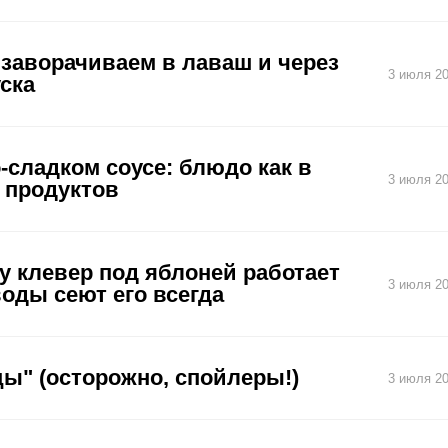
 заворачиваем в лаваш и через
3 июля 20
уска
-сладком соусе: блюдо как в
3 июля 20
х продуктов
у клевер под яблоней работает
3 июля 20
оды сеют его всегда
ы" (осторожно, спойлеры!)
3 июля 20