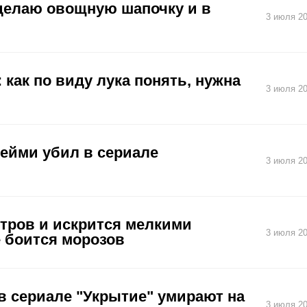
 делаю овощную шапочку и в
3 июля 20
 как по виду лука понять, нужна
3 июля 20
жейми убил в сериале
3 июля 20
тров и искрится мелкими
3 июля 20
е боится морозов
 в сериале "Укрытие" умирают на
3 июля 20