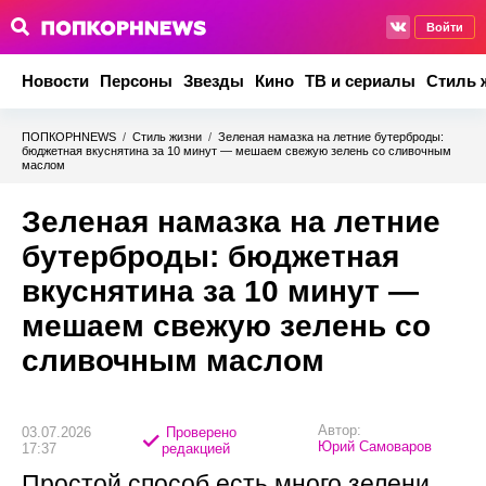
Войти
Новости
Персоны
Звезды
Кино
ТВ и сериалы
Стиль 
ПОПКОРНNEWS
/
Стиль жизни
/
Зеленая намазка на летние бутерброды:
бюджетная вкуснятина за 10 минут — мешаем свежую зелень со сливочным
маслом
Зеленая намазка на летние
бутерброды: бюджетная
вкуснятина за 10 минут —
мешаем свежую зелень со
сливочным маслом
Автор:
03.07.2026
Проверено
Юрий Самоваров
17:37
редакцией
Простой способ есть много зелени.