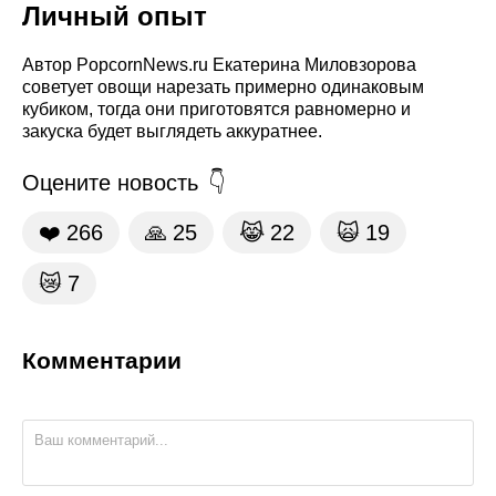
Личный опыт
Автор PopcornNews.ru Екатерина Миловзорова
советует овощи нарезать примерно одинаковым
кубиком, тогда они приготовятся равномерно и
закуска будет выглядеть аккуратнее.
Оцените новость
❤️
266
🙏
25
😹
22
🙀
19
😿
7
Комментарии