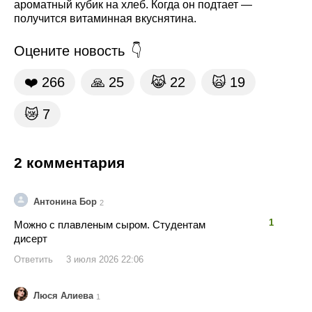
ароматный кубик на хлеб. Когда он подтает —
получится витаминная вкуснятина.
Оцените новость
❤️
266
🙏
25
😹
22
🙀
19
😿
7
2 комментария
Антонина Бор
2
👍
👎
1
Можно с плавленым сыром. Студентам
дисерт
Ответить
3 июля 2026 22:06
Люся Алиева
1