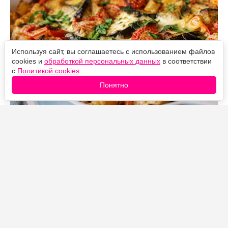
Используя сайт, вы соглашаетесь с использованием файлов
cookies и
обработкой персональных данных
в соответствии
с
Политикой cookies
.
Понятно
Источник фото: Legion-Media
Макароны с запечёнными баклажанами и
помидорами — простое блюдо с густым сливочным
соусом. Плавленый сыр запекается прямо среди
овощей, превращается в нежный крем и объединяет
все ингредиенты, а целая головка чеснока после
приготовления приобретает мягкий и деликатный
вкус.