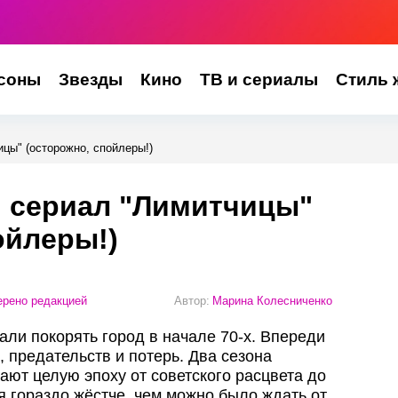
соны
Звезды
Кино
ТВ и сериалы
Стиль 
цы" (осторожно, спойлеры!)
я сериал "Лимитчицы"
ойлеры!)
рено редакцией
Автор:
Марина Колесниченко
али покорять город в начале 70-х. Впереди
, предательств и потерь. Два сезона
ают целую эпоху от советского расцвета до
ся гораздо жёстче, чем можно было ждать от