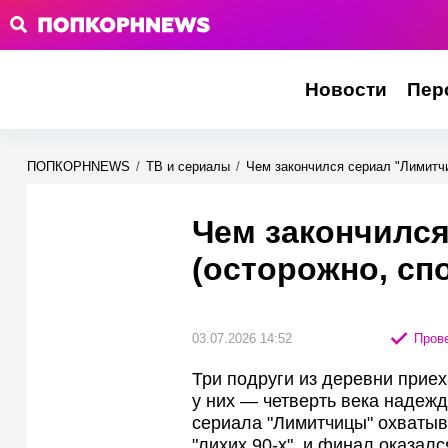
Новости
Пер
ПОПКОРНNEWS
/
ТВ и сериалы
/
Чем закончился сериал "Лимитчи
Чем закончилс
(осторожно, сп
03.07.2026 14:52
Прове
Три подруги из деревни приех
у них — четверть века надежд
сериала "Лимитчицы" охватыв
"лихих 90-х", и финал оказал