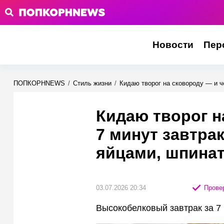
Новости
Пер
ПОПКОРНNEWS
/
Стиль жизни
/
Кидаю творог на сковороду — и ч
Кидаю творог н
7 минут завтрак
яйцами, шпина
03.07.2026 20:34
Провер
Высокобелковый завтрак за 7 