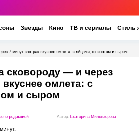
соны
Звезды
Кино
ТВ и сериалы
Стиль 
ерез 7 минут завтрак вкуснее омлета: с яйцами, шпинатом и сыром
а сковороду — и через
 вкуснее омлета: с
том и сыром
ено редакцией
Автор:
Екатерина Миловзорова
минут.