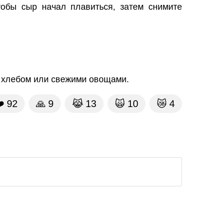
обы сыр начал плавиться, затем снимите
 хлебом или свежими овощами.
️
92
🙏
9
😹
13
🙀
10
😿
4