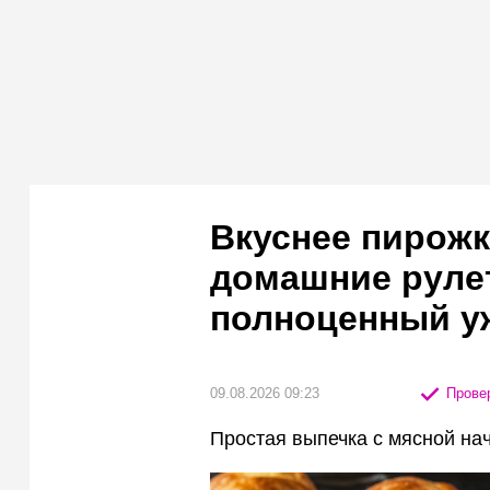
Вкуснее пирожк
домашние руле
полноценный у
09.08.2026 09:23
Провер
Простая выпечка с мясной на