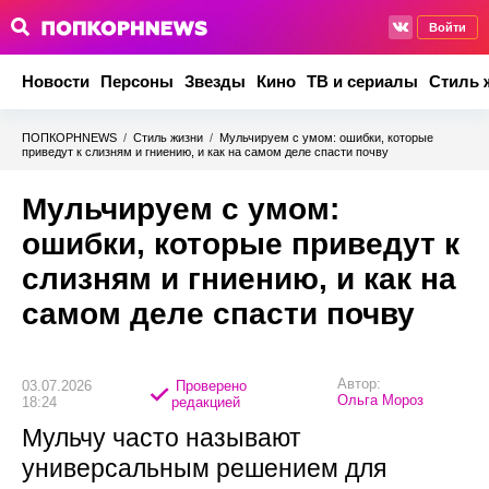
Войти
Новости
Персоны
Звезды
Кино
ТВ и сериалы
Стиль 
ПОПКОРНNEWS
/
Стиль жизни
/
Мульчируем с умом: ошибки, которые
приведут к слизням и гниению, и как на самом деле спасти почву
Мульчируем с умом:
ошибки, которые приведут к
слизням и гниению, и как на
самом деле спасти почву
Автор:
03.07.2026
Проверено
Ольга Мороз
18:24
редакцией
Мульчу часто называют
универсальным решением для