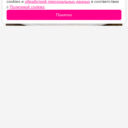
cookies и
обработкой персональных данных
в соответствии
с
Политикой cookies
.
Понятно
Источник фото: Legion-Media
Луковые оладьи — простой бюджетный рецепт из 90-
х. Благодаря пропорции «одна луковица, одно яйцо,
одна ложка муки» они получаются мягкими и
воздушными, с выраженным вкусом подрумяненного
лука.