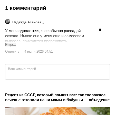
1 комментарий
Надежда Асанова
1
👍
👎
0
У меня однолетняя, я ее обычно рассадой
сажала. Нынче она у меня еще и самосевом
выросла, приходится прореживать,
Еще...
выросшая самосевом зацветает.
Ответить
4 июля 2026 04:51
Рецепт из СССР, который помнят все: так творожное
печенье готовили наши мамы и бабушки — объедение