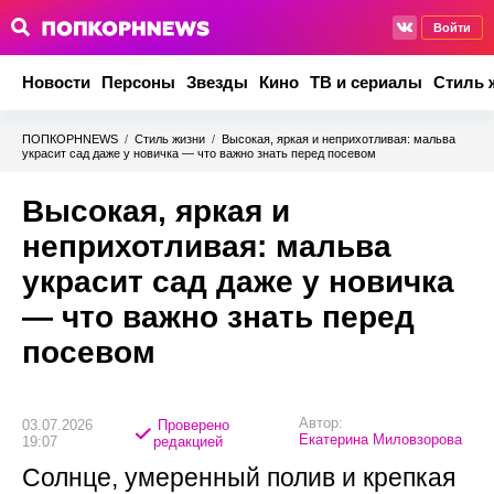
Войти
Новости
Персоны
Звезды
Кино
ТВ и сериалы
Стиль 
ПОПКОРНNEWS
/
Стиль жизни
/
Высокая, яркая и неприхотливая: мальва
украсит сад даже у новичка — что важно знать перед посевом
Высокая, яркая и
неприхотливая: мальва
украсит сад даже у новичка
— что важно знать перед
посевом
Автор:
03.07.2026
Проверено
Екатерина Миловзорова
19:07
редакцией
Солнце, умеренный полив и крепкая