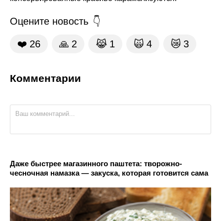
Оцените новость
❤️
26
🙏
2
😹
1
🙀
4
😿
3
Комментарии
Даже быстрее магазинного паштета: творожно-
чесночная намазка — закуска, которая готовится сама