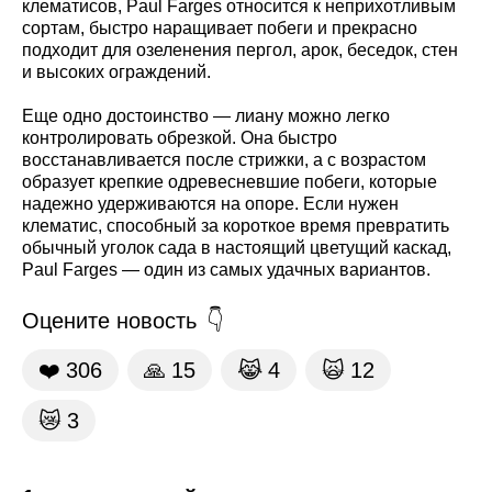
клематисов, Paul Farges относится к неприхотливым
сортам, быстро наращивает побеги и прекрасно
подходит для озеленения пергол, арок, беседок, стен
и высоких ограждений.
Еще одно достоинство — лиану можно легко
контролировать обрезкой. Она быстро
восстанавливается после стрижки, а с возрастом
образует крепкие одревесневшие побеги, которые
надежно удерживаются на опоре. Если нужен
клематис, способный за короткое время превратить
обычный уголок сада в настоящий цветущий каскад,
Paul Farges — один из самых удачных вариантов.
Оцените новость
❤️
306
🙏
15
😹
4
🙀
12
😿
3