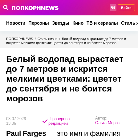
Войти
Новости
Персоны
Звезды
Кино
ТВ и сериалы
Стиль 
ПОПКОРНNEWS
/
Стиль жизни
/
Белый водопад вырастает до 7 метров и
искрится мелкими цветками: цветет до сентября и не боится морозов
Белый водопад вырастает
до 7 метров и искрится
мелкими цветками: цветет
до сентября и не боится
морозов
Автор:
03.07.2026
Проверено
Ольга Мороз
13:06
редакцией
Paul Farges
— это имя и фамилия