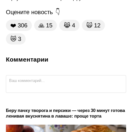
Оцените новость
❤️
306
🙏
15
😹
4
🙀
12
😿
3
Комментарии
Беру пачку творога и персики — через 30 минут готова
ленивая вкуснятина в лаваше: проще торта