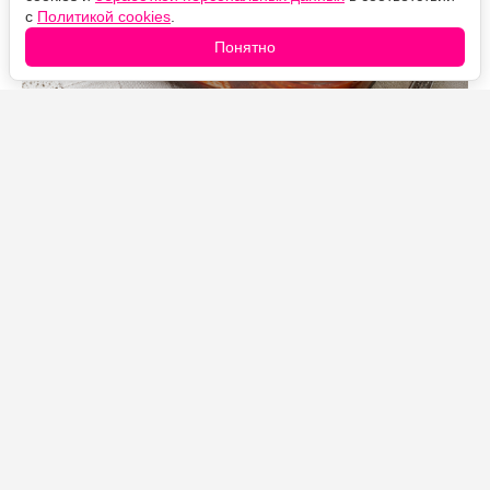
с
Политикой cookies
.
Понятно
Источник фото: Legion-Media
Если в очередной раз не хочется готовить «шубу»,
попробуйте сделать сельдь по-кашубски. Пряная
закуска имеет выразительный сладко-кислый вкус:
селедка маринуется в насыщенном томатном соусе с
луком, изюмом, черносливом и ароматными
пряностями.