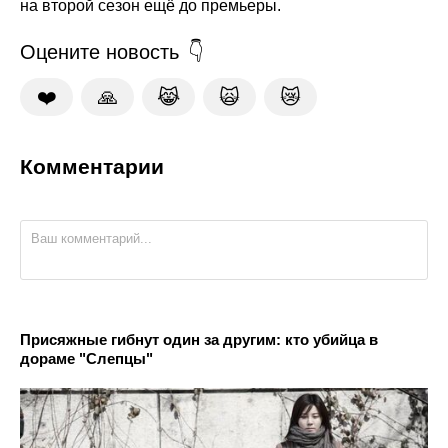
на второй сезон ещё до премьеры.
Оцените новость
❤️
🙏
😹
🙀
😿
Комментарии
Присяжные гибнут один за другим: кто убийца в
дораме "Слепцы"