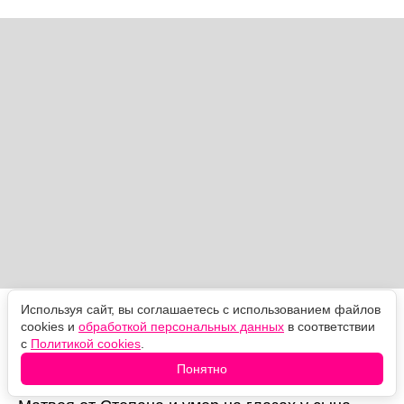
Используя сайт, вы соглашаетесь с использованием файлов
Кто до финала не дожил
cookies и
обработкой персональных данных
в соответствии
с
Политикой cookies
.
Пётр Волков (Степан Бекетов)
— бывший
Понятно
председатель колхоза и муж Насти. Заслонил