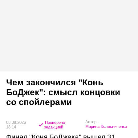
Чем закончился "Конь
БоДжек": смысл концовки
со спойлерами
Автор:
08.08.2026
Проверено
Марина Колесниченко
18:14
редакцией
Финал "Коня БоДжека" вышел 31