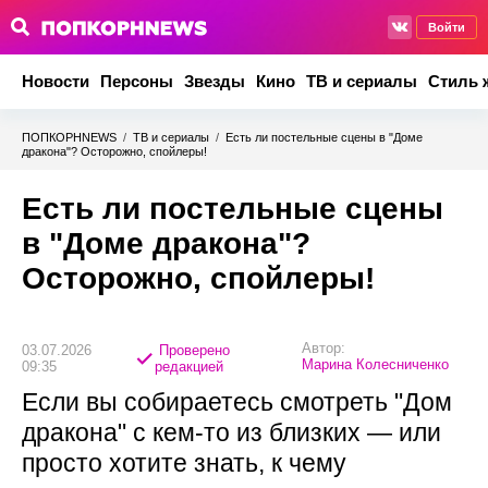
Войти
Новости
Персоны
Звезды
Кино
ТВ и сериалы
Стиль 
ПОПКОРНNEWS
/
ТВ и сериалы
/
Есть ли постельные сцены в "Доме
дракона"? Осторожно, спойлеры!
Есть ли постельные сцены
в "Доме дракона"?
Осторожно, спойлеры!
Автор:
03.07.2026
Проверено
Марина Колесниченко
09:35
редакцией
Если вы собираетесь смотреть "Дом
дракона" с кем-то из близких — или
просто хотите знать, к чему