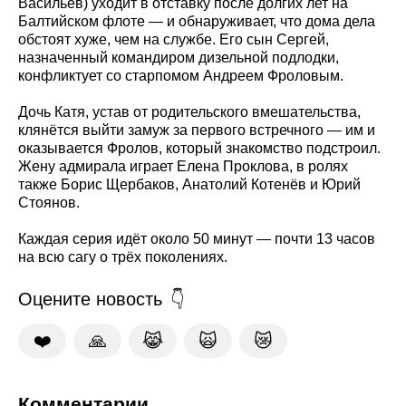
Васильев) уходит в отставку после долгих лет на
Балтийском флоте — и обнаруживает, что дома дела
обстоят хуже, чем на службе. Его сын Сергей,
назначенный командиром дизельной подлодки,
конфликтует со старпомом Андреем Фроловым.
Дочь Катя, устав от родительского вмешательства,
клянётся выйти замуж за первого встречного — им и
оказывается Фролов, который знакомство подстроил.
Жену адмирала играет Елена Проклова, в ролях
также Борис Щербаков, Анатолий Котенёв и Юрий
Стоянов.
Каждая серия идёт около 50 минут — почти 13 часов
на всю сагу о трёх поколениях.
Оцените новость
❤️
🙏
😹
🙀
😿
Комментарии