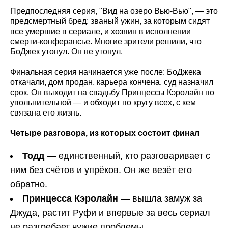
Предпоследняя серия, "Вид на озеро Вью-Вью", — это
предсмертный бред: званый ужин, за которым сидят
все умершие в сериале, и хозяин в исполнении
смерти-конферансье. Многие зрители решили, что
БоДжек утонул. Он не утонул.
Финальная серия начинается уже после: БоДжека
откачали, дом продан, карьера кончена, суд назначил
срок. Он выходит на свадьбу Принцессы Кэролайн по
увольнительной — и обходит по кругу всех, с кем
связана его жизнь.
Четыре разговора, из которых состоит финал
Тодд
— единственный, кто разговаривает с
ним без счётов и упрёков. Он же везёт его
обратно.
Принцесса Кэролайн
— вышла замуж за
Джуда, растит Руфи и впервые за весь сериал
не разгребает чужие проблемы.