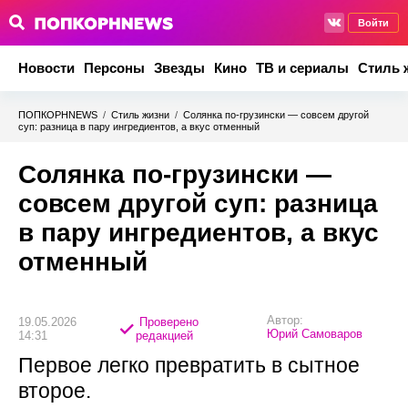
Войти
Новости
Персоны
Звезды
Кино
ТВ и сериалы
Стиль 
ПОПКОРНNEWS
/
Стиль жизни
/
Солянка по-грузински — совсем другой
суп: разница в пару ингредиентов, а вкус отменный
Солянка по-грузински —
совсем другой суп: разница
в пару ингредиентов, а вкус
отменный
Автор:
19.05.2026
Проверено
Юрий Самоваров
14:31
редакцией
Первое легко превратить в сытное
второе.