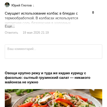
Юрий Глотов
1
👍
👎
0
Смущает использование колбас в блюдах с
термообработкой. В колбасах используется
нитритная соль безопасная в холодных
Еще...
продуктах, но при нагреве она становиться
опасной. Не помню температуру при которой
Ответить
19 мая 2026 21:19
происходят изменения, но думаю каждый
может почитать о свойствах нитритной соли
(Е250) . Вот что пишут в инете "Строго
избегайте нагрева выше 120–150 °C. При
сильном нагреве нитрит натрия распадается
на токсичные соединения (нитрозамины), а
сам теряет свои антибактериальные
свойства"
Овощи крупно режу и туда же кидаю курицу с
фасолью: сытный грузинский салат — никакого
майонеза не нужно