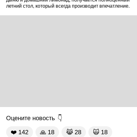
летний стол, который всегда производит впечатление.
Оцените новость
❤️
142
🙏
18
😹
28
🙀
18