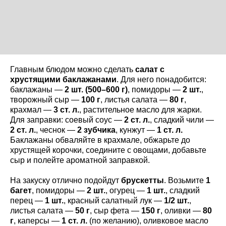
Главным блюдом можно сделать
салат с
хрустящими баклажанами
. Для него понадобится:
баклажаны —
2 шт. (500–600 г)
, помидоры —
2 шт.
,
творожный сыр —
100 г
, листья салата —
80 г
,
крахмал —
3 ст. л.
, растительное масло для жарки.
Для заправки: соевый соус —
2 ст. л.
, сладкий чили —
2 ст. л.
, чеснок —
2 зубчика
, кунжут —
1 ст. л.
Баклажаны обваляйте в крахмале, обжарьте до
хрустящей корочки, соедините с овощами, добавьте
сыр и полейте ароматной заправкой.
На закуску отлично подойдут
брускетты
. Возьмите
1
багет
, помидоры —
2 шт.
, огурец —
1 шт.
, сладкий
перец —
1 шт.
, красный салатный лук —
1/2 шт.
,
листья салата —
50 г
, сыр фета —
150 г
, оливки —
80
г
, каперсы —
1 ст. л.
(по желанию), оливковое масло