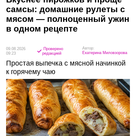
самсы: домашние рулеты с
мясом — полноценный ужин
в одном рецепте
Автор:
09.08.2026
Проверено
Екатерина Миловзорова
09:23
редакцией
Простая выпечка с мясной начинкой
к горячему чаю