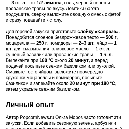
—
3 ст. л.
, сок
1/2 лимона
, соль, черный перец и
прованские травы по вкусу. Ломтики багета
подсушите, сверху выложите овощную смесь с фетой
и сразу подавайте к столу.
Для горячей закуски приготовьте
слойку «Капрезе»
.
Понадобится слоеное бездрожжевое тесто —
500 г
,
моцарелла —
250 г
, помидоры —
2–3 шт.
, яйцо —
1
шт.
для смазывания, оливковое масло —
1 ст. л.
,
сушеный базилик или прованские травы —
1 ч. л.
Выпекайте при
180 °C
около
20 минут
, а перед
подачей посыпьте свежим базиликом или руколой.
Смажьте тесто яйцом, выложите поочередно
кружочки моцареллы и помидоров, посыпьте
базиликом и запекайте около
20 минут при 180 °C
,
затем украсьте свежим базиликом.
Личный опыт
Автор PopcornNews.ru Ольга Мороз часто готовит эти
закуски. Если добавить сезонную зелень, арбуз или
дыню и домашний лимонад, получается полноценный