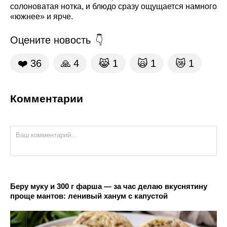
солоноватая нотка, и блюдо сразу ощущается намного
«южнее» и ярче.
Оцените новость
❤️
36
🙏
4
😹
1
🙀
1
😿
1
Комментарии
Беру муку и 300 г фарша — за час делаю вкуснятину
проще мантов: ленивый ханум с капустой