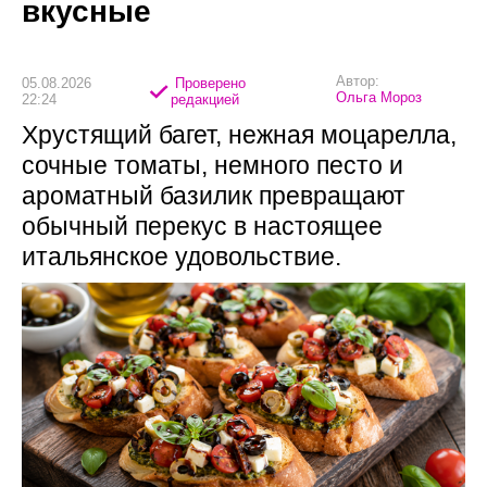
вкусные
Автор:
05.08.2026
Проверено
Ольга Мороз
22:24
редакцией
Хрустящий багет, нежная моцарелла,
сочные томаты, немного песто и
ароматный базилик превращают
обычный перекус в настоящее
итальянское удовольствие.