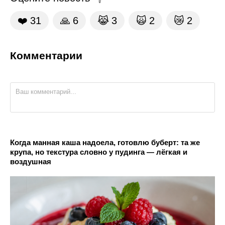
❤️
31
🙏
6
😹
3
🙀
2
😿
2
Комментарии
Когда манная каша надоела, готовлю буберт: та же
крупа, но текстура словно у пудинга — лёгкая и
воздушная