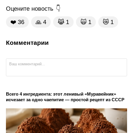
Оцените новость
❤️
36
🙏
4
😹
1
🙀
1
😿
1
Комментарии
Всего 4 ингредиента: этот ленивый «Муравейник»
исчезает за одно чаепитие — простой рецепт из СССР