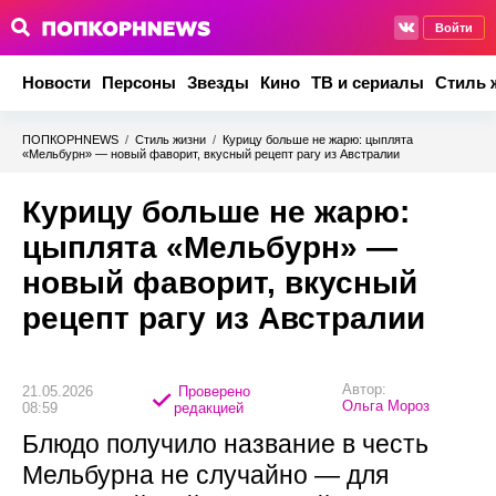
Войти
Новости
Персоны
Звезды
Кино
ТВ и сериалы
Стиль 
ПОПКОРНNEWS
/
Стиль жизни
/
Курицу больше не жарю: цыплята
«Мельбурн» — новый фаворит, вкусный рецепт рагу из Австралии
Курицу больше не жарю:
цыплята «Мельбурн» —
новый фаворит, вкусный
рецепт рагу из Австралии
Автор:
21.05.2026
Проверено
Ольга Мороз
08:59
редакцией
Блюдо получило название в честь
Мельбурна не случайно — для