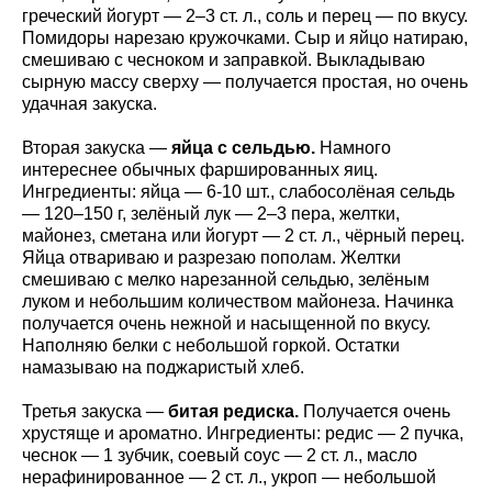
греческий йогурт — 2–3 ст. л., соль и перец — по вкусу.
Помидоры нарезаю кружочками. Сыр и яйцо натираю,
смешиваю с чесноком и заправкой. Выкладываю
сырную массу сверху — получается простая, но очень
удачная закуска.
Вторая закуска —
яйца с сельдью.
Намного
интереснее обычных фаршированных яиц.
Ингредиенты: яйца — 6-10 шт., слабосолёная сельдь
— 120–150 г, зелёный лук — 2–3 пера, желтки,
майонез, сметана или йогурт — 2 ст. л., чёрный перец.
Яйца отвариваю и разрезаю пополам. Желтки
смешиваю с мелко нарезанной сельдью, зелёным
луком и небольшим количеством майонеза. Начинка
получается очень нежной и насыщенной по вкусу.
Наполняю белки с небольшой горкой. Остатки
намазываю на поджаристый хлеб.
Третья закуска —
битая редиска.
Получается очень
хрустяще и ароматно. Ингредиенты: редис — 2 пучка,
чеснок — 1 зубчик, соевый соус — 2 ст. л., масло
нерафинированное — 2 ст. л., укроп — небольшой