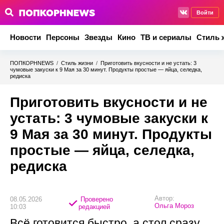
Войти
Новости
Персоны
Звезды
Кино
ТВ и сериалы
Стиль 
ПОПКОРНNEWS
/
Стиль жизни
/
Приготовить вкусности и не устать: 3
чумовые закуски к 9 Мая за 30 минут. Продукты простые — яйца, селедка,
редиска
Приготовить вкусности и не
устать: 3 чумовые закуски к
9 Мая за 30 минут. Продукты
простые — яйца, селедка,
редиска
Автор:
08.05.2026
Проверено
Ольга Мороз
10:03
редакцией
Всё готовится быстро, а стол сразу