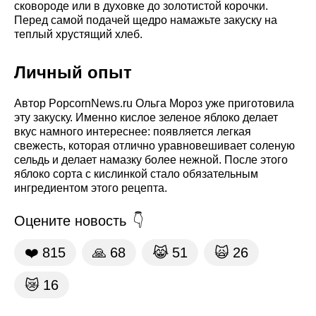
сковороде или в духовке до золотистой корочки.
Перед самой подачей щедро намажьте закуску на
теплый хрустящий хлеб.
Личный опыт
Автор PopcornNews.ru Ольга Мороз уже приготовила
эту закуску. Именно кислое зеленое яблоко делает
вкус намного интереснее: появляется легкая
свежесть, которая отлично уравновешивает соленую
сельдь и делает намазку более нежной. После этого
яблоко сорта с кислинкой стало обязательным
ингредиентом этого рецепта.
Оцените новость
❤️
815
🙏
68
😹
51
🙀
26
😿
16