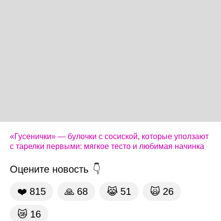
«Гусенички» — булочки с сосиской, которые уползают
с тарелки первыми: мягкое тесто и любимая начинка
Оцените новость
❤️
815
🙏
68
😹
51
🙀
26
😿
16