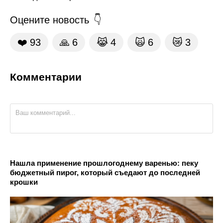
Оцените новость
❤️
93
🙏
6
😹
4
🙀
6
😿
3
Комментарии
Нашла применение прошлогоднему варенью: пеку
бюджетный пирог, который съедают до последней
крошки