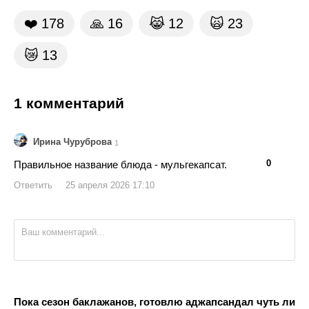
❤️
178
🙏
16
😹
12
🙀
23
😿
13
1 комментарий
Ирина Чуруброва
1
👍
👎
0
Правильное название блюда - мульгекапсат.
Ответить
25 апреля 2026 17:10
Пока сезон баклажанов, готовлю аджапсандал чуть ли