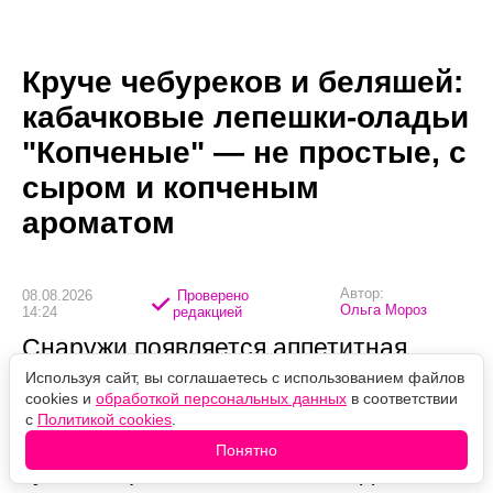
Круче чебуреков и беляшей:
кабачковые лепешки-оладьи
"Копченые" — не простые, с
сыром и копченым
ароматом
Автор:
08.08.2026
Проверено
Ольга Мороз
14:24
редакцией
Снаружи появляется аппетитная
румяная корочка, внутри они
Используя сайт, вы соглашаетесь с использованием файлов
cookies и
обработкой персональных данных
в соответствии
остаются сочными благодаря
с
Политикой cookies
.
кабачкам и расплавленному сыру, а
Понятно
кусочки краковской колбасы делают