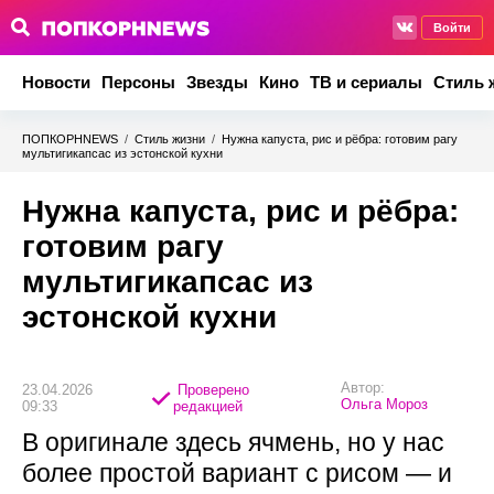
Войти
Новости
Персоны
Звезды
Кино
ТВ и сериалы
Стиль 
ПОПКОРНNEWS
/
Стиль жизни
/
Нужна капуста, рис и рёбра: готовим рагу
мультигикапсас из эстонской кухни
Нужна капуста, рис и рёбра:
готовим рагу
мультигикапсас из
эстонской кухни
Автор:
23.04.2026
Проверено
Ольга Мороз
09:33
редакцией
В оригинале здесь ячмень, но у нас
более простой вариант с рисом — и