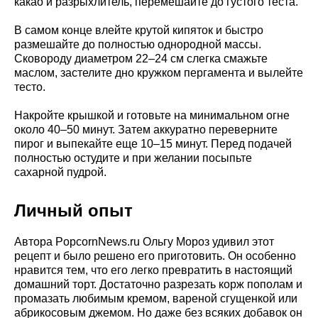
какао и разрыхлитель, перемешайте до густого теста.
В самом конце влейте крутой кипяток и быстро
размешайте до полностью однородной массы.
Сковороду диаметром 22–24 см слегка смажьте
маслом, застелите дно кружком пергамента и вылейте
тесто.
Накройте крышкой и готовьте на минимальном огне
около 40–50 минут. Затем аккуратно переверните
пирог и выпекайте еще 10–15 минут. Перед подачей
полностью остудите и при желании посыпьте
сахарной пудрой.
Личный опыт
Автора PopcornNews.ru Ольгу Мороз удивил этот
рецепт и было решено его приготовить. Он особенно
нравится тем, что его легко превратить в настоящий
домашний торт. Достаточно разрезать корж пополам и
промазать любимым кремом, вареной сгущенкой или
абрикосовым джемом. Но даже без всяких добавок он