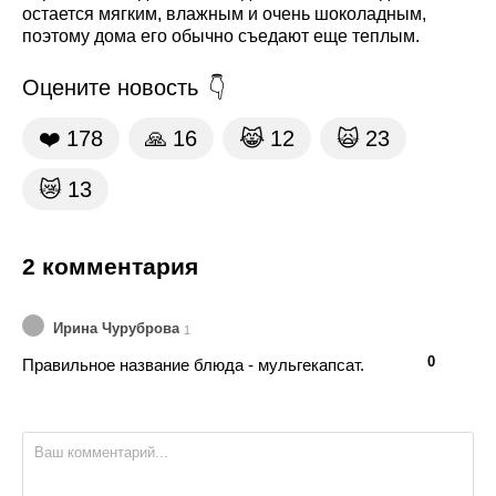
остается мягким, влажным и очень шоколадным,
поэтому дома его обычно съедают еще теплым.
Оцените новость
❤️
178
🙏
16
😹
12
🙀
23
😿
13
2 комментария
Ирина Чуруброва
1
👍
👎
0
Правильное название блюда - мульгекапсат.