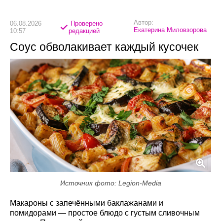
Автор:
06.08.2026
Проверено
Екатерина Миловзорова
10:57
редакцией
Соус обволакивает каждый кусочек
Источник фото: Legion-Media
Макароны с запечёнными баклажанами и
помидорами — простое блюдо с густым сливочным