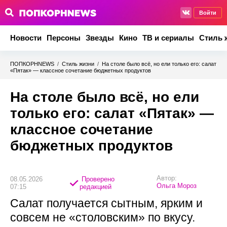
Войти
Новости
Персоны
Звезды
Кино
ТВ и сериалы
Стиль 
ПОПКОРНNEWS
/
Стиль жизни
/
На столе было всё, но ели только его: салат
«Пятак» — классное сочетание бюджетных продуктов
На столе было всё, но ели
только его: салат «Пятак» —
классное сочетание
бюджетных продуктов
Автор:
08.05.2026
Проверено
Ольга Мороз
07:15
редакцией
Салат получается сытным, ярким и
совсем не «столовским» по вкусу.