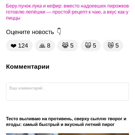
Беру пучок лука и кефир: вместо надоевших пирожков
готовлю лепёшки — простой рецепт к чаю, а вкус как у
пиццы
Оцените новость
❤️
124
🙏
8
😹
5
🙀
5
😿
5
Комментарии
Тесто выливаю на противень, сверху сыплю творог и
ягоды: самый быстрый и вкусный летний пирог