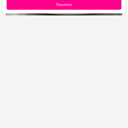
Понятно
Источник фото: Legion-Media
Сытный паровой рулет с тонким эластичным тестом
без яиц. Оно легко раскатывается, надёжно
удерживает сочную мясную начинку и после
приготовления хорошо сохраняет форму при нарезке.