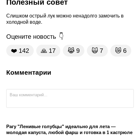
Полезный совет
Слишком острый лук можно ненадолго замочить в
холодной воде.
Оцените новость
❤️
142
🙏
17
😹
9
🙀
7
😿
6
Комментарии
Рагу "Ленивые голубцы" идеально для лета —
молодая капуста, любой фарш и готовка в 1 кастрюле