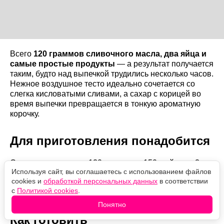
Всего
120 граммов сливочного масла, два яйца и
самые простые продукты
— а результат получается
таким, будто над выпечкой трудились несколько часов.
Нежное воздушное тесто идеально сочетается со
слегка кисловатыми сливами, а сахар с корицей во
время выпечки превращается в тонкую ароматную
корочку.
Для приготовления понадобится
Сливочное масло — 120 г, сахар — 150 г, яйца — 2
Используя сайт, вы соглашаетесь с использованием файлов
шт., мука — 120 г, разрыхлитель — 1 ч. л., щепотка
cookies и
обработкой персональных данных
в соответствии
соли, плотные сливы — около 500 г (или немного
с
Политикой cookies
.
больше), сахар и молотая корица — для посыпки.
Понятно
Как готовить