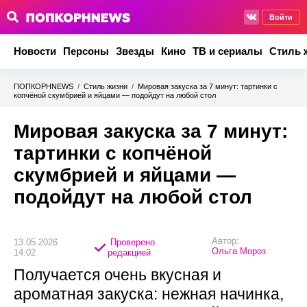
Войти
Новости
Персоны
Звезды
Кино
ТВ и сериалы
Стиль 
ПОПКОРНNEWS
/
Стиль жизни
/
Мировая закуска за 7 минут: тартинки с
копчёной скумбрией и яйцами — подойдут на любой стол
Мировая закуска за 7 минут:
тартинки с копчёной
скумбрией и яйцами —
подойдут на любой стол
Автор:
13.05.2026
Проверено
Ольга Мороз
14:02
редакцией
Получается очень вкусная и
ароматная закуска: нежная начинка,