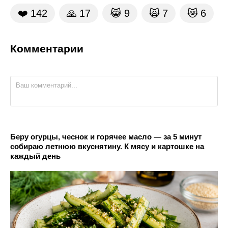
❤️
142
🙏
17
😹
9
🙀
7
😿
6
Комментарии
Беру огурцы, чеснок и горячее масло — за 5 минут
собираю летнюю вкуснятину. К мясу и картошке на
каждый день