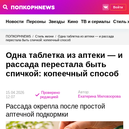
Войти
Новости
Персоны
Звезды
Кино
ТВ и сериалы
Стиль 
ПОПКОРНNEWS
/
Стиль жизни
/
Одна таблетка из аптеки — и рассада
перестала быть спичкой: копеечный способ
Одна таблетка из аптеки — и
рассада перестала быть
спичкой: копеечный способ
Автор:
15.04.2026
Проверено
Екатерина Миловзорова
12:07
редакцией
Рассада окрепла после простой
аптечной подкормки