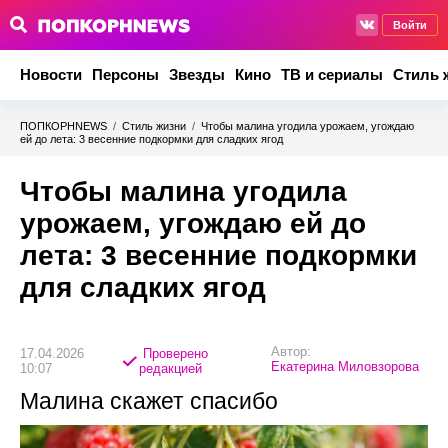
Войти
Новости
Персоны
Звезды
Кино
ТВ и сериалы
Стиль 
ПОПКОРНNEWS
/
Стиль жизни
/
Чтобы малина угодила урожаем, угождаю
ей до лета: 3 весенние подкормки для сладких ягод
Чтобы малина угодила
урожаем, угождаю ей до
лета: 3 весенние подкормки
для сладких ягод
Автор:
17.04.2026
Проверено
Екатерина Миловзорова
10:07
редакцией
Малина скажет спасибо