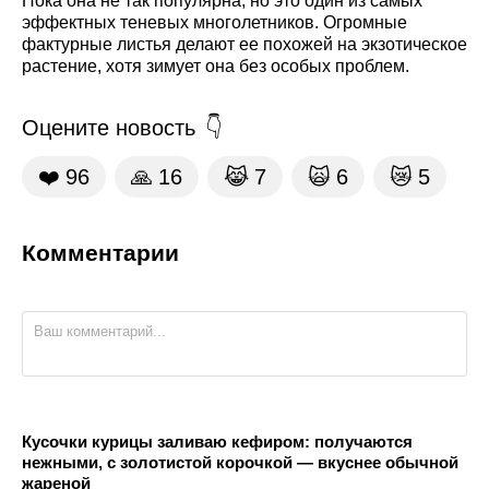
Пока она не так популярна, но это один из самых
эффектных теневых многолетников. Огромные
фактурные листья делают ее похожей на экзотическое
растение, хотя зимует она без особых проблем.
Оцените новость
❤️
96
🙏
16
😹
7
🙀
6
😿
5
Комментарии
Кусочки курицы заливаю кефиром: получаются
нежными, с золотистой корочкой — вкуснее обычной
жареной