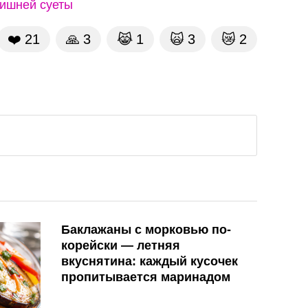
лишней суеты
❤️
21
🙏
3
😹
1
🙀
3
😿
2
Баклажаны с морковью по-
корейски — летняя
вкуснятина: каждый кусочек
пропитывается маринадом