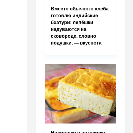
Вместо обычного хлеба
готовлю индийские
бхатури: лепёшки
надуваются на
сковороде, словно
подушки, — вкуснота
Не молоко и не сливки: