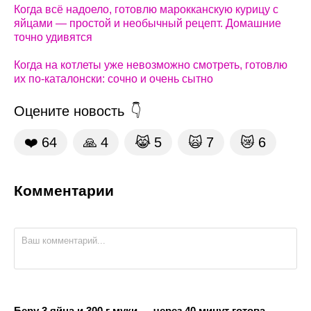
Когда всё надоело, готовлю марокканскую курицу с
яйцами — простой и необычный рецепт. Домашние
точно удивятся
Когда на котлеты уже невозможно смотреть, готовлю
их по-каталонски: сочно и очень сытно
Оцените новость
❤️
64
🙏
4
😹
5
🙀
7
😿
6
Комментарии
Беру 3 яйца и 300 г муки — через 40 минут готова