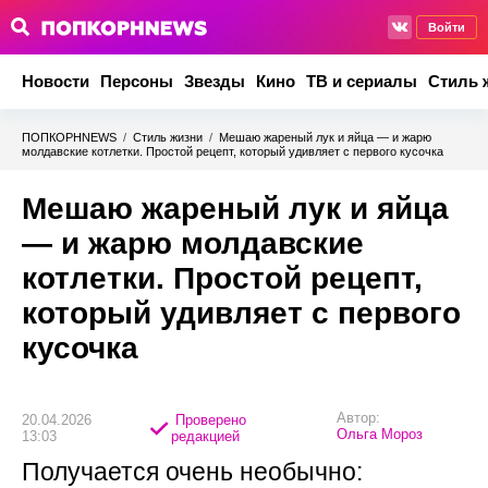
Войти
Новости
Персоны
Звезды
Кино
ТВ и сериалы
Стиль 
ПОПКОРНNEWS
/
Стиль жизни
/
Мешаю жареный лук и яйца — и жарю
молдавские котлетки. Простой рецепт, который удивляет с первого кусочка
Мешаю жареный лук и яйца
— и жарю молдавские
котлетки. Простой рецепт,
который удивляет с первого
кусочка
Автор:
20.04.2026
Проверено
Ольга Мороз
13:03
редакцией
Получается очень необычно: